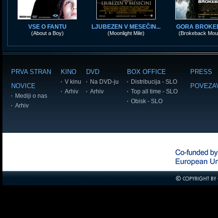
VSE O FANTU
LJUBEZEN V MESEČIN...
GORA BROKE
(About a Boy)
(Moonlight Mile)
(Brokeback Moun
PRVA STRAN
KINO
DVD
BOX OFFICE
PRESS
V kinu
Na DVD-ju
Distribucija - SLO
NOVICE
POVEZA
Arhiv
Arhiv
Top all time - SLO
Mediji o nas
Obisk - SLO
Arhiv