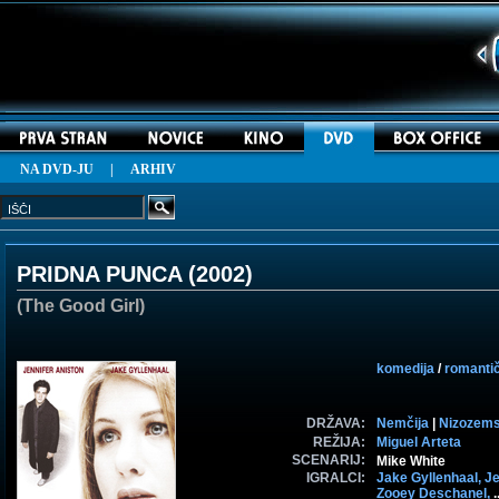
NA DVD-JU
|
ARHIV
PRIDNA PUNCA (
2002
)
(The Good Girl)
komedija
/
romantič
DRŽAVA:
Nemčija
|
Nizozem
REŽIJA:
Miguel Arteta
SCENARIJ:
Mike White
IGRALCI:
Jake Gyllenhaal,
Je
Zooey Deschanel,
.