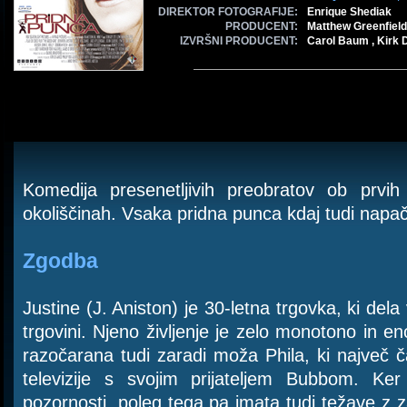
DIREKTOR FOTOGRAFIJE:
Enrique Shediak
PRODUCENT:
Matthew Greenfield
IZVRŠNI PRODUCENT:
Carol Baum , Kirk 
Komedija presenetljivih preobratov ob prvih
okoliščinah. Vsaka pridna punca kdaj tudi napač
Zgodba
Justine (J. Aniston) je 30-letna trgovka, ki dela
trgovini. Njeno življenje je zelo monotono in en
razočarana tudi zaradi moža Phila, ki največ č
televizije s svojim prijateljem Bubbom. Ke
pozornosti, poleg tega pa imata tudi težave z z