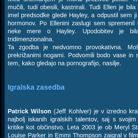
mučili, tudi obesili, kastrirali. Tudi Ellen je b
imel predsodke glede Hayley, a odpustil sem ji 
hormonov. Po Ellenini zaslugi sem spremenil
neke mere o Hayley. Upodobitev je bil
tridimenzionalna.
Ta zgodba je nedvomno provokativna. Mošk
prekrižanimi nogami. Podvomili bodo vase in 
tem, kako gledajo na pornografijo, nasilje.
Igralska zasedba
Patrick Wilson
(Jeff Kohlver) je v izredno k
najbolj iskanih igralskih talentov, saj s svoj
kritike kot občinstvo. Leta 2003 je ob Meryl S
Louise Parker in Emmi Thompson zaigral v fi