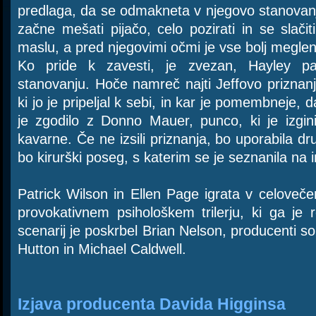
predlaga, da se odmakneta v njegovo stanovan
začne mešati pijačo, celo pozirati in se slači
maslu, a pred njegovimi očmi je vse bolj meglen
Ko pride k zavesti, je zvezan, Hayley 
stanovanju. Hoče namreč najti Jeffovo priznanj
ki jo je pripeljal k sebi, in kar je pomembneje, d
je zgodilo z Donno Mauer, punco, ki je izgini
kavarne. Če ne izsili priznanja, bo uporabila d
bo kirurški poseg, s katerim se je seznanila na i
Patrick Wilson in Ellen Page igrata v celove
provokativnem psihološkem trilerju, ki ga je 
scenarij je poskrbel Brian Nelson, producenti s
Hutton in Michael Caldwell.
Izjava producenta Davida Higginsa