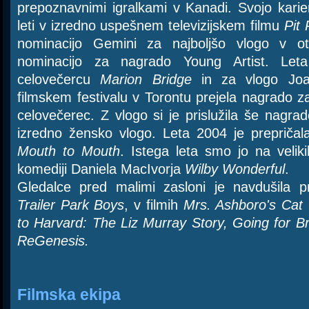
prepoznavnimi igralkami v Kanadi. Svojo karie
leti v izredno uspešnem televizijskem filmu
Pit
nominacijo Gemini za najboljšo vlogo v o
nominacijo za nagrado Young Artist. Let
celovečercu
Marion Bridge
in za vlogo Jo
filmskem festivalu v Torontu prejela nagrado za
celovečerec. Z vlogo si je prislužila še nag
izredno žensko vlogo. Leta 2004 je prepriča
Mouth to Mouth
. Istega leta smo jo na veliki
komediji Daniela MacIvorja
Wilby Wonderful
.
Gledalce pred malimi zasloni je navdušila pr
Trailer Park Boys
, v filmih
Mrs. Ashboro's Cat
to Harvard: The Liz Murray Story, Going for B
ReGenesis.
Filmska ekipa