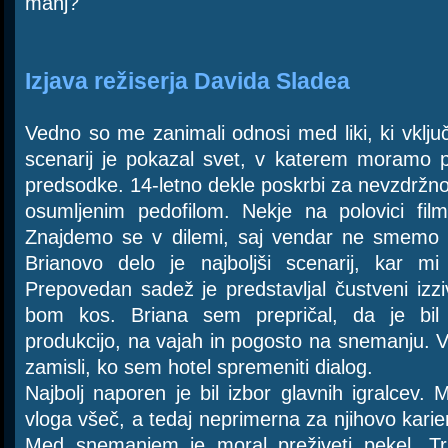
manj?
Izjava režiserja Davida Sladea
Vedno so me zanimali odnosi med liki, ki vklju
scenarij je pokazal svet, v katerem moramo p
predsodke. 14-letno dekle poskrbi za nevzdržno 
osumljenim pedofilom. Nekje na polovici fil
Znajdemo se v dilemi, saj vendar ne smemo bi
Brianovo delo je najboljši scenarij, kar mi 
Prepovedan sadež je predstavljal čustveni izz
bom kos. Briana sem prepričal, da je bi
produkcijo, na vajah in pogosto na snemanju. 
zamisli, ko sem hotel spremeniti dialog.
Najbolj naporen je bil izbor glavnih igralcev.
vloga všeč, a tedaj neprimerna za njihovo kariero
Med snemanjem je moral preživeti pekel. T