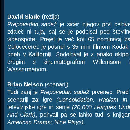
David Slade
(režija)
Prepovedan sadež
je sicer njegov prvi celov
zdaleč ni tuja, saj se je podpisal pod števi
videospote. Prejel je več kot 65 nominacij z
Celovečerec je posnel s 35 mm filmom Kodak 
dneh v Kaliforniji. Sodeloval je z enako ekip
drugim s kinematografom Willemsom in
Wassermanom.
Brian Nelson
(scenarij)
Tudi zanj je
Prepovedan sadež
prvenec. Pred 
scenariji za igre
(Consolidation, Radiant i
televizijske igre in serije
(20,000 Leagues Unde
And Clark)
, pohvali pa se lahko tudi s knjig
American Drama: Nine Plays)
.