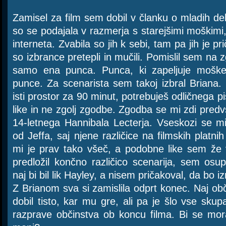
Zamisel za film sem dobil v članku o mladih de
so se podajala v razmerja s starejšimi moškimi,
interneta. Zvabila so jih k sebi, tam pa jih je pri
so izbrance pretepli in mučili. Pomislil sem na z
samo ena punca. Punca, ki zapeljuje moške,
punce. Za scenarista sem takoj izbral Briana
isti prostor za 90 minut, potrebuješ odličnega p
like in ne zgolj zgodbe. Zgodba se mi zdi pred
14-letnega Hannibala Lecterja. Vseskozi se mi
od Jeffa, saj njene različice na filmskih platnih
mi je prav tako všeč, a podobne like sem že 
predložil končno različico scenarija, sem os
naj bi bil lik Hayley, a nisem pričakoval, da bo i
Z Brianom sva si zamislila odprt konec. Naj občin
dobil tisto, kar mu gre, ali pa je šlo vse skupa
razprave občinstva ob koncu filma. Bi se mor