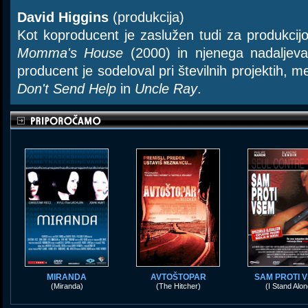
David Higgins
(produkcija)
Kot koproducent je zaslužen tudi za produkci
Momma's House
(2000) in njenega nadaljevan
producent je sodeloval pri številnih projektih, 
Don't Send Help
in
Uncle Ray
.
MIRANDA
AVTOŠTOPAR
SAM PROTI 
(Miranda)
(The Hitcher)
(I Stand Alon