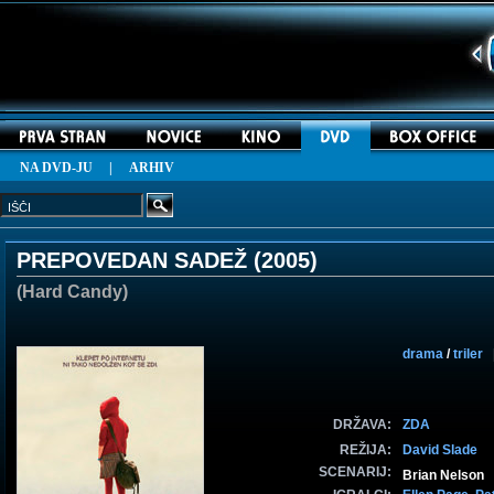
NA DVD-JU
|
ARHIV
PREPOVEDAN SADEŽ (
2005
)
(Hard Candy)
drama
/
triler
|
DRŽAVA:
ZDA
REŽIJA:
David Slade
SCENARIJ:
Brian Nelson