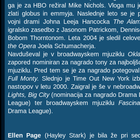
ga je za HBO režiral Mike Nichols. Vloga mu je
zlati globus in emmyja. Naslednje leto se je p
vojni drami Johna Leeja Hancocka
The Ala
igralsko zasedbo z Jasonom Patrickom, Dennis
Bobom Thorntonom. Leta 2004 je sledil celo
the Opera
Joela Schumacherja.
Navduševal je v broadwayskem mjuziklu
Okl
zapored nominiran za nagrado tony za najbolj
mjuziklu. Pred tem se je za nagrado potegoval
Full Monty.
Slednjo je Time Out New York izbr
nastopov v letu 2000. Zaigral je še v nebroa
Lights, Big City
(nominacija za nagrado Drama 
League) ter broadwayskem mjuziklu
Fascin
Drama League).
Ellen Page
(Hayley Stark) je bila že pri se