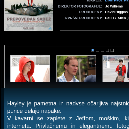
IGRALCI:
Ellen Page,
Pa
DIREKTOR FOTOGRAFIJE:
Jo Willems
PRODUCENT:
David Higgins 
IZVRŠNI PRODUCENT:
Paul G. Allen
Hayley je pametna in nadvse očarljiva najstn
punce delajo napake.
V kavarni se zaplete z Jeffom, moškim, k
interneta. Privlačnemu in elegantnemu foto