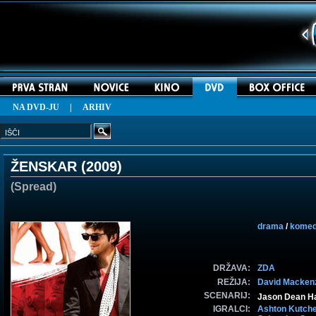
NA DVD-JU
|
ARHIV
ŽENSKAR (
2009
)
(Spread)
drama
/
komed
DRŽAVA:
ZDA
REŽIJA:
David Macken
SCENARIJ:
Jason Dean Ha
IGRALCI:
Ashton Kutche