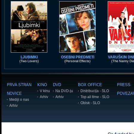
LJUBIMKI
OSEBNI PREDMETI
VARUŠKIN DN
(Two Lovers)
(Personal Effects)
(The Nanny Dia
PRVA STRAN
KINO
DVD
BOX OFFICE
PRESS
V kinu
Na DVD-ju
Distribucija - SLO
NOVICE
POVEZA
Arhiv
Arhiv
Top all time - SLO
Mediji o nas
Obisk - SLO
Arhiv