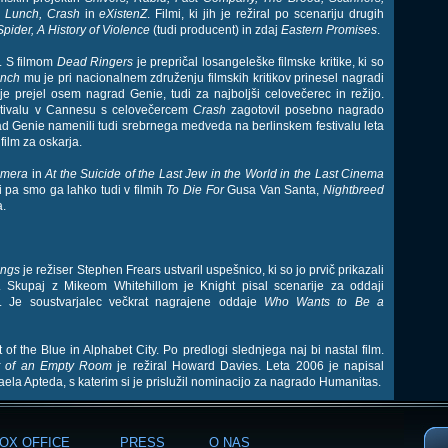
 Lunch, Crash
in
eXistenZ
. Filmi, ki jih je režiral po scenariju drugih
Spider, A History of Violence
(tudi producent) in zdaj
Eastern Promises
.
e. S filmom
Dead Ringers
je prepričal losangeleške filmske kritike, ki so
nch
mu je pri nacionalnem združenju filmskih kritikov prinesel nagradi
 je prejel osem nagrad Genie, tudi za najboljši celovečerec in režijo.
estivalu v Cannesu s celovečercem
Crash
zagotovil posebno nagrado
ad Genie namenili tudi srebrnega medveda na berlinskem festivalu leta
film za oskarja.
mera
in
At the Suicide of the Last Jew in the World in the Last Cinema
li pa smo ga lahko tudi v filmih
To Die For
Gusa Van Santa,
Nightbreed
.
ings
je režiser Stephen Frears ustvaril uspešnico, ki so jo prvič prikazali
 Skupaj z Mikeom Whitehillom je Knight pisal scenarije za oddaji
. Je soustvarjalec večkrat nagrajene oddaje
Who Wants to Be a
of the Blue in Alphabet City. Po predlogi slednjega naj bi nastal film.
t of an Empty Room
je režiral Howard Davies. Leta 2006 je napisal
ela Apteda, s katerim si je prislužil nominacijo za nagrado Humanitas.
OX OFFICE
PRESS
O NAS