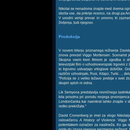
Nikolai se nenadoma znajde med dvema ognjem
storila vse, da prikrije resnico, na drugi pa
V usodni verigi prevar in umorov, ki zazn
življenja, tudi njegovo.
Produkcija
V novem trilerju priznanega režiserja Dav
znova prevzel Viggo Mortensen. Scenarist je
Skupna vsem trem filmom je zgodba o dru
televizijski film o vzhodnoevropski trgovini z
to trgovino ustvarjajo vrtoglave dobičke. G
različni vzhodnjaki, Rusi, Kitajci, Turki…, de
"Policija se z veliko težavo prebije v svet z
skupin sploh ni vidna.
Lik Semyona predstavlja resničnega lastnika 
bila prisotna pri porodu mojega prvorojenca
Londončanka kar naenkrat lahko znajde v skr
redko prekrižata."
David Cronenberg je imel za vlogo Nikolai
celovečercu
A History of Violence
. Viggo 
potemtakem označen za nasilneža. Ko ga sp
pride do izraza njegova neizmerna nežnost. Mor