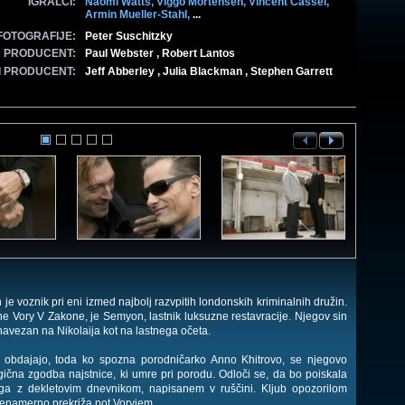
IGRALCI:
Naomi Watts,
Viggo Mortensen,
Vincent Cassel,
Armin Mueller-Stahl,
...
FOTOGRAFIJE:
Peter Suschitzky
PRODUCENT:
Paul Webster , Robert Lantos
I PRODUCENT:
Jeff Abberley , Julia Blackman , Stephen Garrett
 je voznik pri eni izmed najbolj razvpitih londonskih kriminalnih družin.
ne Vory V Zakone, je Semyon, lastnik luksuzne restavracije. Njegov sin
olj navezan na Nikolaija kot na lastnega očeta.
 obdajajo, toda ko spozna porodničarko Anno Khitrovo, se njegovo
gična zgodba najstnice, ki umre pri porodu. Odloči se, da bo poiskala
ga z dekletovim dnevnikom, napisanem v ruščini. Kljub opozorilom
nenamerno prekriža pot Voryjem.