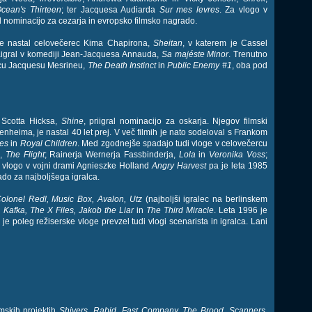
cean's Thirteen
; ter Jacquesa Audiarda
Sur mes levres
. Za vlogo v
jel nominacijo za cezarja in evropsko filmsko nagrado.
je nastal celovečerec Kima Chapirona,
Sheitan
, v katerem je Cassel
zaigral v komediji Jean-Jacquesa Annauda,
Sa majéste Minor
. Trenutno
lcu Jacquesu Mesrineu,
The Death Instinct
in
Public Enemy #1
, oba pod
 Scotta Hicksa,
Shine
, priigral nominacijo za oskarja. Njegov filmski
eima, je nastal 40 let prej. V več filmih je nato sodeloval s Frankom
ges
in
Royal Children
. Med zgodnejše spadajo tudi vloge v celovečercu
a,
The Flight
; Rainerja Wernerja Fassbinderja,
Lola
in
Veronika Voss
;
a vlogo v vojni drami Agnieszke Holland
Angry Harvest
pa je leta 1985
ado za najboljšega igralca.
lonel Redl, Music Box, Avalon, Utz
(najboljši igralec na berlinskem
, Kafka, The X Files, Jakob the Liar
in
The Third Miracle
. Leta 1996 je
r je poleg režiserske vloge prevzel tudi vlogi scenarista in igralca. Lani
lmskih projektih
Shivers, Rabid, Fast Company, The Brood, Scanners,