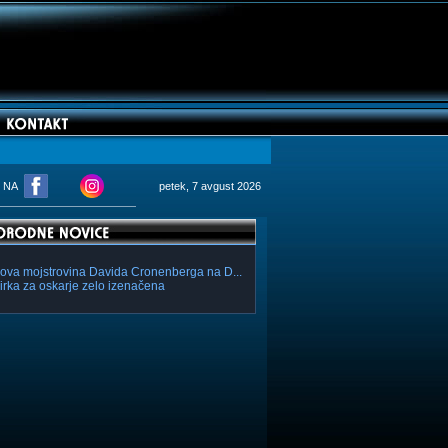
M NA
petek, 7 avgust 2026
ova mojstrovina Davida Cronenberga na D...
irka za oskarje zelo izenačena