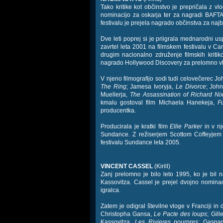
Tako kritike kot občinstvo je prepričala z v
nominacijo za oskarja ter za nagradi BAFTA
festivalu je prejela nagrado občinstva za najb
Dve leti poprej si je priigrala mednarodni
zavrtel leta 2001 na filmskem festivalu v Can
drugim nacionalno združenje filmskih kritiko
nagrado Hollywood Discovery za prelomno vlog
V njeno filmografijo sodi tudi celovečerec 
The Ring
; Jamesa Ivoryja,
Le Divorce
; Joh
Muellerja,
The Assassination of Richard Ni
kmalu gostoval film Michaela Hanekeja,
F
producentka.
Producirala je kratki film
Ellie Parker
in v nj
Sundance. Z režiserjem Scottom Coffeyjem s
festivalu Sundance leta 2005.
VINCENT CASSEL
(Kirill)
Zanj prelomno je bilo leto 1995, ko je bil 
Kassovitza. Cassel je prejel dvojno nominaci
igralca.
Zatem je odigral številne vloge v Franciji in
Christopha Gansa,
Le Pacte des loups
; Gil
Kassovitza,
Les Rivieres pourpres
; Gaspa