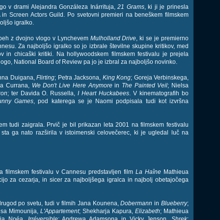
logo v drami Alejandra Gonzáleza Inárrituja,
21 Grams
, ki ji je prinesla
 in Screen Actors Guild. Po svetovni premieri na beneškem filmskem
oljšo igralko.
 uspeh z dvojno vlogo v Lynchevem
Mulholland Drive
, ki se je premierno
nesu. Za najboljšo igralko so jo izbrale številne skupine kritikov, med
v in chicaški kritiki. Na hollywoodskem filmskem festivalu je prejela
o, National Board of Review pa jo je izbral za najboljšo novinko.
Johna Duigana,
Flirting
; Petra Jacksona,
King Kong
; Goreja Verbinskega,
na Currana,
We Don't Live Here Anymore
in
The Painted Veil
; Nielsa
xon
; ter Davida O. Russella,
I Heart Huckabees
. V kinematografih bo
unny Games
, pod katerega se je Naomi podpisala tudi kot izvršna
em tudi zaigrala. Prvič je bil prikazan leta 2001 na filmskem festivalu
ta ga nato razširila v istoimenski celovečerec, ki je ugledal luč na
na filmskem festivalu v Cannesu predstavljen film
La Haîne
Mathieua
jo za cezarja, in sicer za najboljšega igralca in najbolj obetajočega
 drugod po svetu, tudi v filmih Jana Kounena,
Dobermann
in
Blueberry
;
lesa Mimounija,
L'Appartement
; Shekharja Kapura,
Elizabeth
; Mathieua
rja Noéa,
Irréversible
; Andrewa Adamsona in Vicky Jenson,
Shrek
;