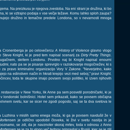
a. Na preizkusu je njegova zvestoba. Na eni strani je družina, ki bo
 Anna, ki se vztrajno podaja v vse večje težave. Komu lahko sploh zaupa?
amujejo družino in temačne predele Londona, so v nevarnosti mnoga
ida Cronenberga je po celovečercu
A History of Violence
glavno vlogo
 Steve Knight, ki je pred tem napisal scenarij za
Dirty Pretty Things
.
gačnem, skritem Londonu. Prvotno naj bi Knight napisal enourni
 ljudmi, nato pa se je pisanje sprevrglo v raziskovanje mogočnežev, ki s
re za pravo kriminalno organizacijo Vory V Zakone. "Neverjetno, kako
lujejo na edinstven način in hkrati krepijo vezi med seboj," pravi Knight.
ločincev, toda te skupine imajo povsem svojo politiko, ki izven njihovih
restavracije v New Yorku, lik Anne pa sem posvetil porodničarki, ki je
 v londonski bolnišnici. Hotel sem prikazati, kako se povsem običajna
ivnem svetu, kar se sicer ne zgodi pogosto, saj se ta dva svetova le
ja Luzhina v mislih samo enega moža, ki ga je povsem navdušil že v
Mortensen je odlično upodobil človeka, ki živi v svetu nasilja in je
oznamo, se zdi, da je navznoter skoraj mrtev, toda v odnosu z Anno
tensen se je za to vlogo več tednov pripravljal v Rusiji, kjer se je zlil