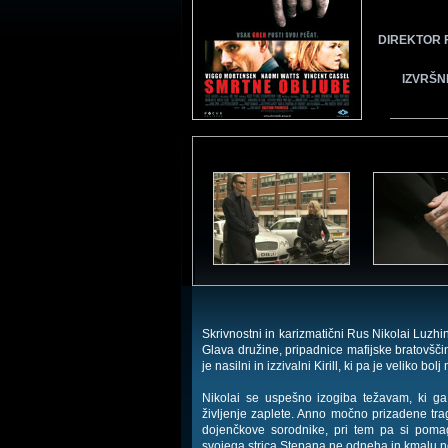
DIREKTOR 
IZVRŠN
Skrivnostni in karizmatični Rus Nikolai Luzhin
Glava družine, pripadnice mafijske bratovšči
je nasilni in izzivalni Kirill, ki pa je veliko b
Nikolai se uspešno izogiba težavam, ki ga
življenje zaplete. Anno močno prizadene tra
dojenčkove sorodnike, pri tem pa si poma
svojega strica Stepana ne odneha in kmalu 