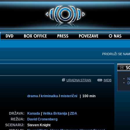
PRIDRUŽI SE NA
N
URADNA STRAN
IMDB
D
drama
/
kriminalka
/
misterični
| 100 min
DRŽAVA:
Kanada
|
Velika Britanija
|
ZDA
REŽIJA:
David Cronenberg
SCENARIJ:
Steven Knight