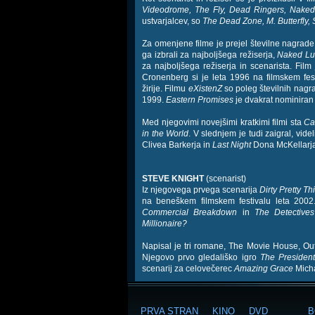
Videodrome, The Fly, Dead Ringers, Naked
ustvarjalcev, so
The Dead Zone, M. Butterfly, 
Za omenjene filme je prejel številne nagrad
ga izbrali za najboljšega režiserja,
Naked Lu
za najboljšega režiserja in scenarista. Film
Cronenberg si je leta 1996 na filmskem f
žirije. Filmu
eXistenZ
so poleg številnih nagr
1999.
Eastern Promises
je dvakrat nominiran 
Med njegovimi novejšimi kratkimi filmi sta
Ca
in the World
. V slednjem je tudi zaigral, vide
Clivea Barkerja in
Last Night
Dona McKellarja
STEVE KNIGHT
(scenarist)
Iz njegovega prvega scenarija
Dirty Pretty Th
na beneškem filmskem festivalu leta 2002.
Commercial Breakdown
in
The Detectives
Millionaire?
Napisal je tri romane, The Movie House, Out 
Njegovo prvo gledališko igro
The Presiden
scenarij za celovečerec
Amazing Grace
Micha
PRVA STRAN
KINO
DVD
B