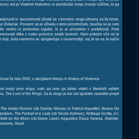
piscev, kot je Vladimir Nabokov, in preizkušal svoje znanje ruščine, ki ga
rjenosti in sposobnosti vživeti se v tovrstne vloge izbrana za lik Anne,
o življenje. Povsem se je vživela v delo porodničark, naučila se je celo
 še vedno ni prebolela izgube, ki jo je prizadela v preteklosti. Prek
ezovati stike z rusko polovico svojih korenin. Njen pokojni oče se je
 se boji, toda namerno se spogleduje z nevarnostjo, saj bi se na ta način
val že leta 2005, v akcijskem trilerju
A History of Violence
.
al svojo prvo vlogo, nato pa smo ga lahko videli v številnih velikih
ona,
The Lord of the Rings
. Za to vlogo je kot del igralske zasedbe prejel
,
The Indian Runner
(ob Davidu Morseu in Patricii Arquette); Briana De
Campion,
The Portrait of a Lady
(ob Nicole Kidman); Ridleyja Scotta,
G.I.
Walk on the Moon
(ob Diane Lane); Augustína Díaza Yanesa,
Alatriste
.
 Amorima,
Good
.