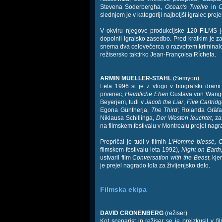
Stevena Soderbergha,
Ocean's Twelve
in
O
slednjem je v kategoriji najboljši igralec pre
V okviru njegove produkcijske 120 FILMS 
dopolnil igralsko zasedbo. Pred kratkim je 
snema dva celovečerca o razvpitem krimina
režisersko taktirko Jean-Françoisa Rícheta.
ARMIN MUELLER-STAHL
(Semyon)
Leta 1996 si je z vlogo v biografski drami
prvenec,
Heimliche Ehen
Gustava von Wangenh
Beyerjem, tudi v
Jacob the Liar
,
Five Cartrid
Egona Güntherja,
The Third
; Rolanda Gräf
Niklausa Schillinga,
Der Westen leuchtet
, z
na filmskem festivalu v Montrealu prejel nagr
Prepričal je tudi v filmih
L'Homme blessé, Co
filmskem festivalu leta 1992),
Night on Earth
ustvaril film
Conversation with the Beast
, kje
je prejel nagrado lola za življenjsko delo.
Filmska ekipa
DAVID CRONENBERG
(režiser)
Kot scenarist in režiser se je preizkusil v fi