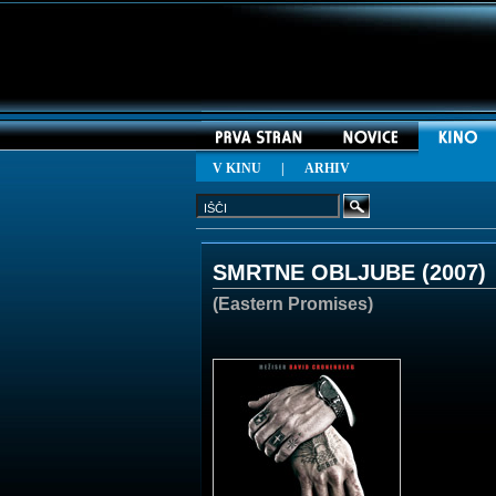
V KINU
|
ARHIV
SMRTNE OBLJUBE (
2007
)
(Eastern Promises)