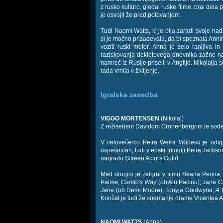
z rusko kulturo, gledal ruske filme, bral dela 
je osvojil že pred potovanjem.
Tudi Naomi Watts, ki je bila zaradi svoje nada
si je močno prizadevala, da bi spoznala Annin
voziti ruski motor. Anna je zelo ranljiva in
raziskovanja dekletovega dnevnika začne nav
namreč iz Rusije priselil v Anglijo. Nikolaija
rada vrnila v življenje.
Igralska zasedba
VIGGO MORTENSEN
(Nikolai)
Z režiserjem Davidom Cronenbergom je sodelo
V celovečercu Petra Weira
Witness
je odigr
uspešnicah, tudi v epski trilogiji Petra Jacks
nagrado Screen Actors Guild.
Med drugim je zaigral v filmu Seana Penna
Palme,
Carlito's Way
(ob Alu Pacinu); Jane 
Jane
(ob Demi Moore); Tonyja Goldwyna,
A 
Končal je tudi že snemanje drame Vicentea
NAOMI WATTS
(Anna)