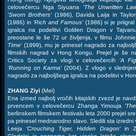
celovečercu Nga Siyuana
'The Unwritten Law
'Sworn Brothers'
(1986), Davida Laija in Tayl
(1986) in
'Rich and Famous'
(1986) si je priigra
igralca na podelitvi Golden Dragon v Tajva
preostane le še 72 ur življenja, v filmu Johnni
Time'
(1999), mu je prinesel nagrado za najboljš
filmskih nagrad v Hong Kongu. Prejel je še 
Critics Society za vlogi v celovečercih
'A Fig
'Running on Karma'
(2004). Z vlogo v slednjem 
nagrado za najboljšega igralca na podelitvi v Ho
ZHANG Ziyi
(Mei)
Ena izmed najbolj vročih kitajskih zvezd je navd
prvencem v celovečercu Zhanga Yimouja
'Th
berlinskem filmskem festivalu leta 2000 prejel sr
pa prinesel mednarodno slavo. Sledili sta izredni
Leeja
'Crouching Tiger, Hidden Dragon'
in Z