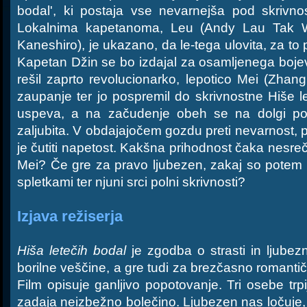
bodal', ki postaja vse nevarnejša pod skrivno
Lokalnima kapetanoma, Leu (Andy Lau Tak W
Kaneshiro), je ukazano, da le-tega ulovita, za to p
Kapetan Džin se bo izdajal za osamljenega boje
rešil zaprto revolucionarko, lepotico Mei (Zhang 
zaupanje ter jo pospremil do skrivnostne Hiše le
uspeva, a na začudenje obeh se na dolgi po
zaljubita. V obdajajočem gozdu preti nevarnost, 
je čutiti napetost. Kakšna prihodnost čaka nesreč
Mei? Če gre za pravo ljubezen, zakaj so potem 
spletkami ter njuni srci polni skrivnosti?
Izjava režiserja
Hiša letečih bodal
je zgodba o strasti in ljubez
borilne veščine, a gre tudi za brezčasno romant
Film opisuje ganljivo popotovanje. Tri osebe trpij
zadaja neizbežno bolečino. Ljubezen nas ločuje, 