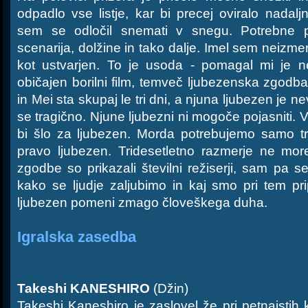
odpadlo vse listje, kar bi precej oviralo nada
sem se odločil snemati v snegu. Potrebne
scenarija, dolžine in tako dalje. Imel sem neizme
kot ustvarjen. To je usoda - pomagal mi je n
običajen borilni film, temveč ljubezenska zgodba
in Mei sta skupaj le tri dni, a njuna ljubezen je 
se tragično. Njune ljubezni ni mogoče pojasniti.
bi šlo za ljubezen. Morda potrebujemo samo t
pravo ljubezen. Tridesetletno razmerje ne more
zgodbe so prikazali številni režiserji, sam pa s
kako se ljudje zaljubimo in kaj smo pri tem prip
ljubezen pomeni zmago človeškega duha.
Igralska zasedba
Takeshi KANESHIRO
(Džin)
Takeshi Kaneshiro je zaslovel že pri petnajstih k