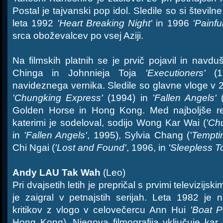
Postal je tajvanski pop idol. Sledile so si števi
leta 1992
'Heart Breaking Night'
in 1996
'Painfu
srca oboževalcev po vsej Aziji.
Na filmskih platnih se je prvič pojavil in navdu
Chinga in Johnnieja Toja
'Executioners'
(19
navideznega vernika. Sledile so glavne vloge v 2
'Chungking Express'
(1994) in
'Fallen Angels'
(
Golden Horse in Hong Kong. Med najboljše r
katerimi je sodeloval, sodijo Wong Kar Wai (
'Ch
in
'Fallen Angels'
, 1995), Sylvia Chang (
'Tempti
Chi Ngai (
'Lost and Found'
, 1996, in
'Sleepless T
Andy LAU Tak Wah
(Leo)
Pri dvajsetih letih je prepričal s prvimi televizijski
je zaigral v petnajstih serijah. Leta 1982 je 
kritikov z vlogo v celovečercu Ann Hui
'Boat P
Hong Kong). Njegova filmografija vključuje kar