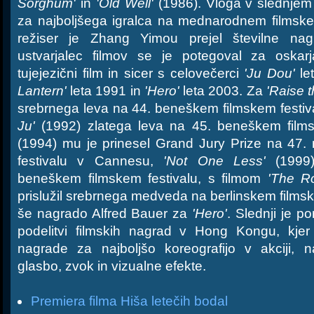
Sorghum'
in
'Old Well'
(1986). Vloga v slednjem
za najboljšega igralca na mednarodnem filmskem
režiser je Zhang Yimou prejel številne nagr
ustvarjalec filmov se je potegoval za oskarja
tujejezični film in sicer s celovečerci
'Ju Dou'
le
Lantern'
leta 1991 in
'Hero'
leta 2003. Za
'Raise 
srebrnega leva na 44. beneškem filmskem festiv
Ju'
(1992) zlatega leva na 45. beneškem films
(1994) mu je prinesel Grand Jury Prize na 47
festivalu v Cannesu,
'Not One Less'
(1999)
beneškem filmskem festivalu, s filmom
'The R
prislužil srebrnega medveda na berlinskem filmske
še nagrado Alfred Bauer za
'Hero'
. Slednji je p
podelitvi filmskih nagrad v Hong Kongu, kje
nagrade za najboljšo koreografijo v akciji, na
glasbo, zvok in vizualne efekte.
Premiera filma Hiša letečih bodal