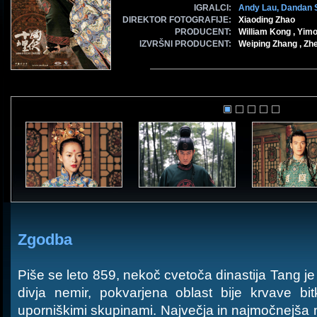
IGRALCI:
Andy Lau,
Dandan 
DIREKTOR FOTOGRAFIJE:
Xiaoding Zhao
PRODUCENT:
William Kong , Yim
IZVRŠNI PRODUCENT:
Weiping Zhang , Z
Zgodba
Piše se leto 859, nekoč cvetoča dinastija Tang je
divja nemir, pokvarjena oblast bije krvave bit
uporniškimi skupinami. Največja in najmočnejša me