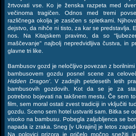
žrtvovati vse. Ko je ženska razpeta med dve
večinoma tragičen. Odnos med tremi povsem
različnega okolja je zasičen s spletkami. Njiho
dejstvo, da nihče ni tisto, za kar se predstavlja
nos. Na Kitajskem pravimo, da so "ljubezen
maščevanje" najbolj nepredvidljiva čustva, in 
glavne tri like.
Bambusov gozd je neločljivo povezan z borilnimi
bambusovem gozdu posnel scene za celov
Hidden Dragon'
. V zadnjih petdesetih letih p
bambusovih gozdovih. Kot da se je za sta
potrebno bojevati na takšnem mestu. Če sem tore
film, sem moral ostati zvest tradiciji in vključit
gozdu. Sceno sem hotel ustvariti sam. Bitka se od
visoko na bambusu. Pobegla zaljubljenca se bori
napada iz zraka. Sneg [v Ukrajini] je letos zapad
Na polovici prizora je pričelo močno snežiti 