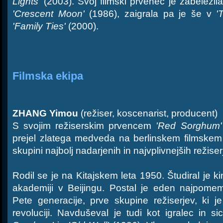
Lights'
(2003). Svoj filmski prvenec je zabeleži
'Crescent Moon'
(1986), zaigrala pa je še v
'
'Family Ties'
(2000).
Filmska ekipa
ZHANG Yimou
(režiser, koscenarist, producent)
S svojim režiserskim prvencem
'Red Sorghum'
prejel zlatega medveda na berlinskem filmskem fe
skupini najbolj nadarjenih in najvplivnejših režiser
Rodil se je na Kitajskem leta 1950. Študiral je k
akademiji v Beijingu. Postal je eden najpomem
Pete generacije, prve skupine režiserjev, ki je
revoluciji. Navduševal je tudi kot igralec in s