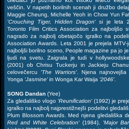
Gledalci jo poznamo kot visoko letečo elegan
veščin. V napetih borilnih scenah ji družbo delaj
Maggie Cheung, Michelle Yeoh in Chow Yun Fat
'Crouching Tiger, Hidden Dragon'
si je leta 2
Toronto Film Critics Association za najboljšo s
nagrado za najbolj obetajočo igralko na podeli
Association Awards. Leta 2001 je prejela MTV-
najboljši borilno sceno, People magazine pa jo je
ljudi na svetu. Zaigrala je tudi v hollywoods
(2001) ob Chrisu Tuckerju in Jackieju Chan
celovečercu
'The Warriors'
. Njena najnovejša 
Yonga
'Jasmine'
in Wonga Kar Waija
'2046'
.
SONG Dandan
(Yee)
Za gledališko vlogo
'Reunification'
(1992) je prej
igralko na najbolj najprestižnejši podelitvi gledal
Plum Blossom Awards. Med njena gledališka de
Red and White Celebration'
(1984),
'Major Bar