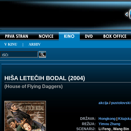
V KINU
|
ARHIV
HIŠA LETEČIH BODAL (
2004
)
(House of Flying Daggers)
akcija
/
pustolovski
DRŽAVA:
Hongkong
|
Kitajsk
REŽIJA:
Yimou Zhang
SCENARIJ:
Li Feng , Wang Bin