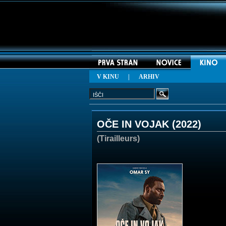
V KINU
|
ARHIV
OČE IN VOJAK (
2022
)
(Tirailleurs)