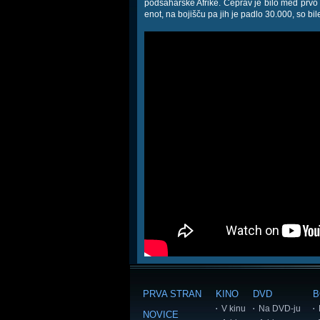
podsaharske Afrike. Čeprav je bilo med prvo
enot, na bojišču pa jih je padlo 30.000, so bi
PRVA STRAN
KINO
DVD
B
V kinu
Na DVD-ju
NOVICE