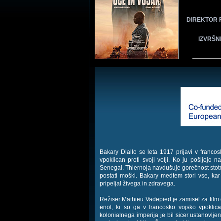
DIREKTOR 
IZVRŠN
Bakary Diallo se leta 1917 prijavi v francosk
vpoklican proti svoji volji. Ko ju pošljejo n
Senegal. Thiernoja navdušuje gorečnost stotnik
postati moški. Bakary medtem stori vse, ka
pripeljal živega in zdravega.
Režiser Mathieu Vadepied je zamisel za film d
enot, ki so ga v francosko vojsko vpoklica
kolonialnega imperija je bil sicer ustanovljen