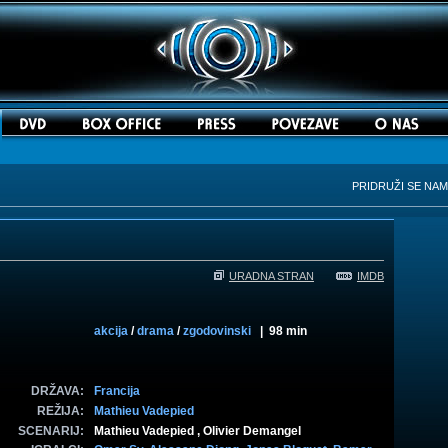
PRIDRUŽI SE NA
URADNA STRAN
IMDB
akcija
/
drama
/
zgodovinski
| 98 min
DRŽAVA:
Francija
REŽIJA:
Mathieu Vadepied
SCENARIJ:
Mathieu Vadepied , Olivier Demangel