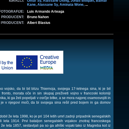
IGRALCI:
Omar Sy,
Alassane Diong,
Jonas Bloquet,
Bamar
Kane,
Alassane Sy,
Aminata Wone,
...
FOTOGRAFIJE:
Luis Armando Arteaga
PRODUCENT:
Bruno Nahon
I PRODUCENT:
Albert Blasius
o vojsko, da bi bil blizu Thiernoja, svojega 17-letnega sina, ki je bil
a fronto, morata oče in sin skupaj preživeti vojno v francoski koloniji
a, ki ga želi popeljati v osrčje bitke, a se mora najprej osamosvojiti in
r je v njegovi moči, da bi svojega sina rešil pred bojem in ga domov
obil že leta 1998, ko je pri 104 letih umrl zadnji pripadnik senegalskih
li leta 1914. Prvi bataljon senegalskih vojakov znotraj francoskega
 že leta 1857, sestavljali pa so ga afriški vojaki tako iz Magreba kot iz