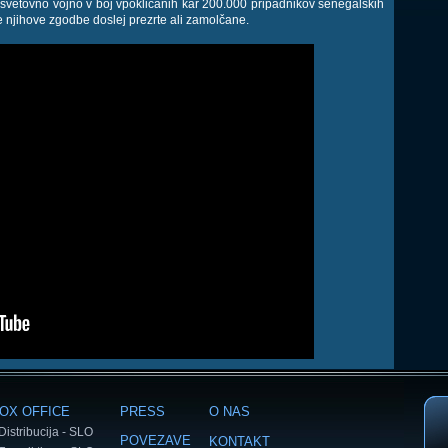
 svetovno vojno v boj vpoklicanih kar 200.000 pripadnikov senegalskih
le njihove zgodbe doslej prezrte ali zamolčane.
OX OFFICE
PRESS
O NAS
Distribucija - SLO
POVEZAVE
KONTAKT