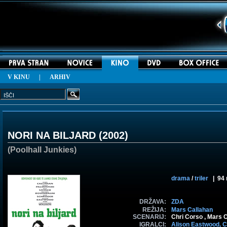
V KINU
|
ARHIV
NORI NA BILJARD (
2002
)
(Poolhall Junkies)
drama
/
triler
| 94 
DRŽAVA:
ZDA
REŽIJA:
Mars Callahan
SCENARIJ:
Chri Corso , Mars 
IGRALCI:
Alison Eastwood,
C