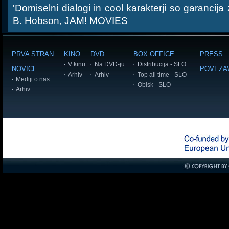
'Domiselni dialogi in cool karakterji so garancij
B. Hobson, JAM! MOVIES
PRVA STRAN
KINO
DVD
BOX OFFICE
PRESS
V kinu
Na DVD-ju
Distribucija - SLO
NOVICE
POVEZA
Arhiv
Arhiv
Top all time - SLO
Mediji o nas
Obisk - SLO
Arhiv