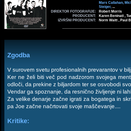
Mars Callahan,
Mic
Steiger,
...
DIREKTOR FOTOGRAFIJE:
Robert Morris
PRODUCENT:
Karen Beninati , T
IZVRŠNI PRODUCENT:
Norm Waitt , Paul 
Zgodba
V surovem svetu profesionalnih prevarantov v bilj
Ker ne želi biti več pod nadzorom svojega mento
odloči, da prekine z biljardom ter se osvobodi svoj
Vendar ga spoznanje, da resnično življenje ni lahk
Za velike denarje začne igrati za bogatega in sk
pa Joe začne načrtovati svoje maščevanje....
Kritike: