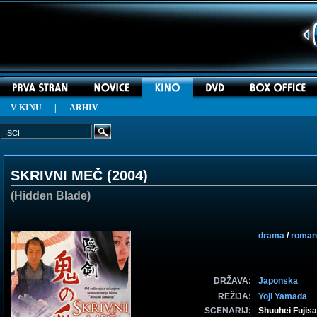
V KINU
|
ARHIV
SKRIVNI MEČ (
2004
)
(Hidden Blade)
drama
/
romant
DRŽAVA:
Japonska
REŽIJA:
Yoji Yamada
SCENARIJ:
Shuuhei Fujis