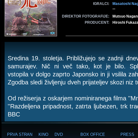
IGRALCI:
Masatoshi Na
...
DIREKTOR FOTOGRAFIJE:
Mutsuo Naga
PRODUCENT:
Hiroshi Fukaz
Sredina 19. stoletja. Približujejo se zadnji dn
samurajev. Nič ni več tako, kot je bilo. Sp
vstopila v dolgo zaprto Japonsko in ji vsilila z
Zgodba sledi življenju dveh prijateljev skozi niz
Od režiserja z oskarjem nominiranega filma ''Mr
''Razdeljena pripadnost, zatrta ljubezen, trk trad
BBC
PRVA STRAN
KINO
DVD
BOX OFFICE
PRESS