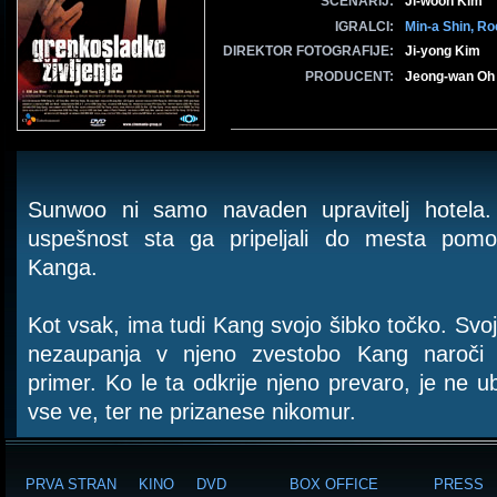
SCENARIJ:
Ji-woon Kim
IGRALCI:
Min-a Shin,
Ro
DIREKTOR FOTOGRAFIJE:
Ji-yong Kim
PRODUCENT:
Jeong-wan Oh ,
Sunwoo ni samo navaden upravitelj hotela.
uspešnost sta ga pripeljali do mesta pomo
Kanga.
Kot vsak, ima tudi Kang svojo šibko točko. Svo
nezaupanja v njeno zvestobo Kang naroči 
primer. Ko le ta odkrije njeno prevaro, je ne ubi
vse ve, ter ne prizanese nikomur.
PRVA STRAN
KINO
DVD
BOX OFFICE
PRESS