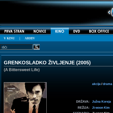
V KINU
|
ARHIV
GRENKOSLADKO ŽIVLJENJE (
2005
)
(A Bittersweet Life)
akcija
/
drama
DRŽAVA:
Južna Koreja
REŽIJA:
Ji-woon Kim