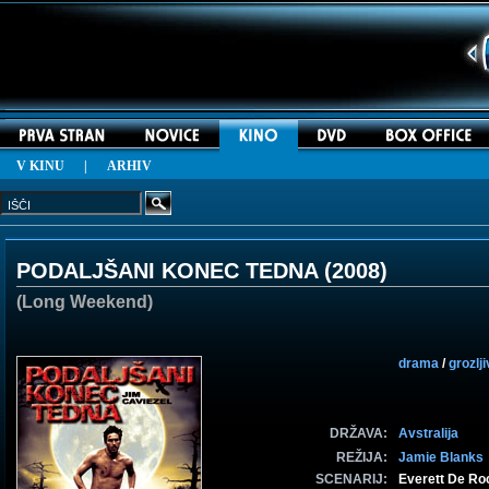
V KINU
|
ARHIV
PODALJŠANI KONEC TEDNA (
2008
)
(Long Weekend)
drama
/
grozlj
DRŽAVA:
Avstralija
REŽIJA:
Jamie Blanks
SCENARIJ:
Everett De Ro