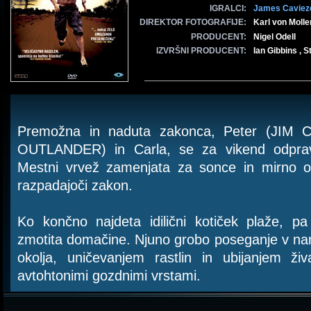
IGRALCI:
James Caviez
DIREKTOR FOTOGRAFIJE:
Karl von Molle
PRODUCENT:
Nigel Odell
IZVRŠNI PRODUCENT:
Ian Gibbins , 
Premožna in naduta zakonca, Peter (JIM
OUTLANDER) in Carla, se za vikend odpravi
Mestni vrvež zamenjata za sonce in mirno oko
razpadajoči zakon.
Ko končno najdeta idilični kotiček plaže, 
zmotita domačine. Njuno grobo poseganje v n
okolja, uničevanjem rastlin in ubijanjem ži
avtohtonimi gozdnimi vrstami.