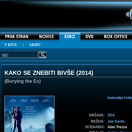
V KINU
|
ARHIV
KAKO SE ZNEBITI BIVŠE (
2014
)
(Burying the Ex)
komedija
/
tril
DRŽAVA:
ZDA
REŽIJA:
Joe Dante
SCENARIJ:
Alan Trezza