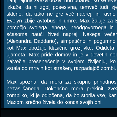
nanj. Njuna zveza doživi hud udarec, ko se Eve
izkaže, da ni zgolj posesivna, temveč tudi i
sklene, da tako ne gre več naprej, in ravno k
Evelyn zbije avtobus in umre. Max žaluje za 
pomočjo svojega lenega, neodgovornega in 
sčasoma nauči živeti naprej. Nekega veče
(Alexandra Daddario), simpatično in pogumno 
kot Max obožuje klasične grozljivke. Odideta
ujameta. Max pride domov in je v devetih neb
največje presenečenje v svojem življenju, ko
vstala od mrtvih kot strašen, razpadajoč zombi.
Max spozna, da mora za skupno prihodnost z
nezaslišanega. Dokončno mora prekiniti zv
zombijko, ki je odločena, da bo storila vse, kar 
Maxom srečno živela do konca svojih dni.