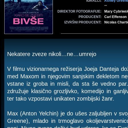
IGRALCI:
Ashley Green
...
DIREKTOR FOTOGRAFIJE:
Mary Cybriws
PRODUCENT:
Carl Effenson
IZVRŠNI PRODUCENT:
Nicolas Charti
Nekatere zveze nikoli…ne…umrejo
V filmu vizionarnega režiserja Joeja Danteja d
med Maxom in njegovim sanjskim dekletom nep
vstane iz groba in misli, da sta še vedno pa
združuje klasično grozljivko, komedijo in ganl
ter tako vzpostavi unikaten zombijski žanr.
Max (Anton Yelchin) je do ušes zaljubljen v sv
Greene), mlado in trmoglavo okoljevarstvenic