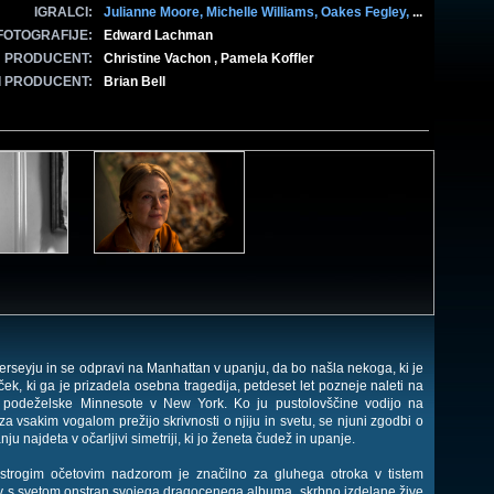
IGRALCI:
Julianne Moore,
Michelle Williams,
Oakes Fegley,
...
FOTOGRAFIJE:
Edward Lachman
PRODUCENT:
Christine Vachon , Pamela Koffler
I PRODUCENT:
Brian Bell
seyju in se odpravi na Manhattan v upanju, da bo našla nekoga, ki je
ek, ki ga je prizadela osebna tragedija, petdeset let pozneje naleti na
 podeželske Minnesote v New York. Ko ju pustolovščine vodijo na
a vsakim vogalom prežijo skrivnosti o njiju in svetu, se njuni zgodbi o
 najdeta v očarljivi simetriji, ki jo ženeta čudež in upanje.
 strogim očetovim nadzorom je značilno za gluhega otroka v tistem
kov s svetom onstran svojega dragocenega albuma, skrbno izdelane žive