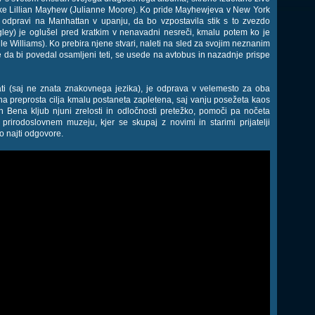
lke Lillian Mayhew (Julianne Moore). Ko pride Mayhewjeva v New York
 odpravi na Manhattan v upanju, da bo vzpostavila stik s to zvezdo
ey) je oglušel pred kratkim v nenavadni nesreči, kmalu potem ko je
e Williams). Ko prebira njene stvari, naleti na sled za svojim neznanim
da bi povedal osamljeni teti, se usede na avtobus in nazadnje prispe
ti (saj ne znata znakovnega jezika), je odprava v velemesto za oba
na preprosta cilja kmalu postaneta zapletena, saj vanju posežeta kaos
 Bena kljub njuni zrelosti in odločnosti pretežko, pomoči pa nočeta
prirodoslovnem muzeju, kjer se skupaj z novimi in starimi prijatelji
o najti odgovore.