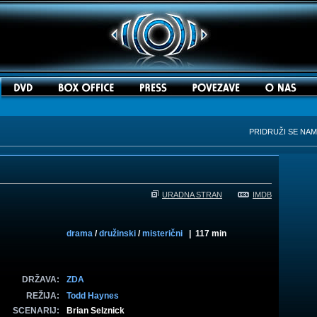
PRIDRUŽI SE NA
URADNA STRAN
IMDB
drama
/
družinski
/
misterični
| 117 min
DRŽAVA:
ZDA
REŽIJA:
Todd Haynes
SCENARIJ:
Brian Selznick