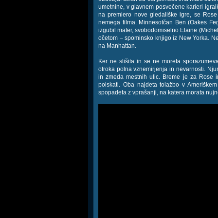
umetnine, v glavnem posvečene karieri igra
na premiero nove gledališke igre, se Rose
nemega filma. Minnesotčan Ben (Oakes Fegl
izgubil mater, svobodomiselno Elaine (Michell
očetom – spominsko knjigo iz New Yorka. Ne 
na Manhattan.
Ker ne slišita in se ne moreta sporazumeva
otroka polna vznemirjenja in nevarnosti. Nju
in zmeda mestnih ulic. Breme je za Rose in
poiskati. Oba najdeta tolažbo v Ameriškem 
spopadeta z vprašanji, na katera morata nujn