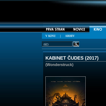
V KINU
|
ARHIV
KABINET ČUDES (
2017
)
(Wonderstruck)