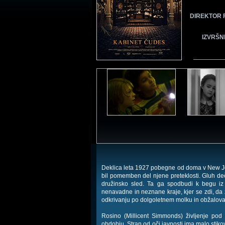
DIREKTOR 
IZVRŠN
Deklica leta 1927 pobegne od doma v New Jer
bil pomemben del njene preteklosti. Gluh deč
družinsko sled. Ta ga spodbudi k begu iz
nenavadne in neznane kraje, kjer se zdi, da z
odkrivanju po dolgoletnem molku in obžalovanju
Rosino (Millicent Simmonds) življenje pod
obdobju. Stran od oči javnosti ima malo sti