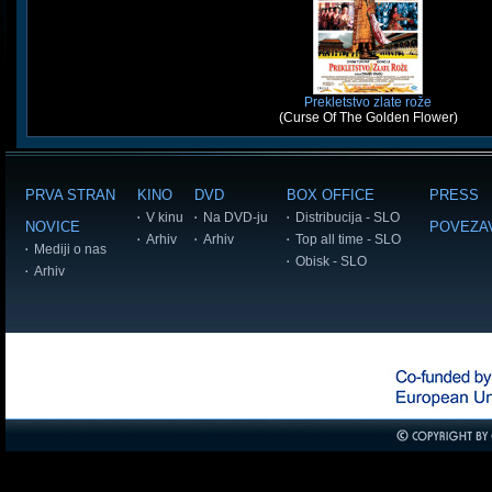
Prekletstvo zlate rože
(Curse Of The Golden Flower)
PRVA STRAN
KINO
DVD
BOX OFFICE
PRESS
V kinu
Na DVD-ju
Distribucija - SLO
NOVICE
POVEZA
Arhiv
Arhiv
Top all time - SLO
Mediji o nas
Obisk - SLO
Arhiv