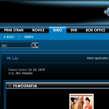
V KINU
|
ARHIV
Ye Liu
Izberi igralca/ko
Datum rojstva:
23. 03. 1978
Kraj:
Jilin, Kitajska