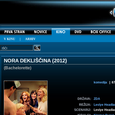
V KINU
|
ARHIV
NORA DEKLIŠČINA (
2012
)
(Bachelorette)
komedija
| 87
DRŽAVA:
ZDA
REŽIJA:
Leslye Headla
SCENARIJ:
Leslye Headla