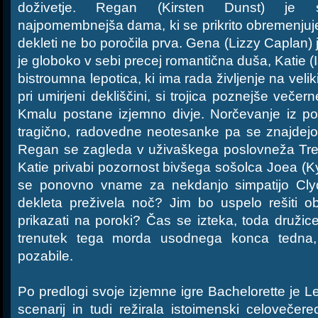
doživetje. Regan (Kirsten Dunst) je s
najpomembnejša dama, ki se prikrito obremenjuj
dekleti ne bo poročila prva. Gena (Lizzy Caplan) 
je globoko v sebi precej romantična duša, Katie (
bistroumna lepotica, ki ima rada življenje na velik
pri umirjeni dekliščini, si trojica poznejše večern
Kmalu postane izjemno divje. Norčevanje iz p
tragično, radovedne neotesanke pa se znajdejo 
Regan se zagleda v uživaškega poslovneža Tre
Katie privabi pozornost bivšega sošolca Joea (
se ponovno vname za nekdanjo simpatijo Cly
dekleta preživela noč? Jim bo uspelo rešiti 
prikazati na poroki? Čas se izteka, toda družice 
trenutek tega morda usodnega konca tedna,
pozabile.
Po predlogi svoje izjemne igre Bachelorette je 
scenarij in tudi režirala istoimenski celoveče