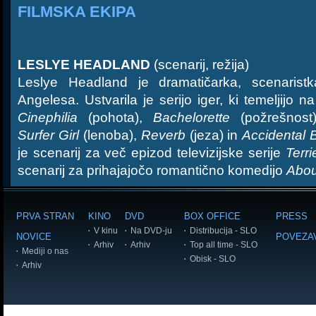
FILMSKA EKIPA
LESLYE HEADLAND
(scenarij, režija)
Leslye Headland je dramatičarka, scenarist
Angelesa. Ustvarila je serijo iger, ki temeljijo 
Cinephilia
(pohota),
Bachelorette
(požrešnost
Surfer Girl
(lenoba),
Reverb
(jeza) in
Accidental 
je scenarij za več epizod televizijske serije
Terri
scenarij za prihajajočo romantično komedijo
Abou
PRVA STRAN
KINO
DVD
BOX OFFICE
PRESS
V kinu
Na DVD-ju
Distribucija - SLO
NOVICE
POVEZA
Arhiv
Arhiv
Top all time - SLO
Mediji o nas
Obisk - SLO
Arhiv