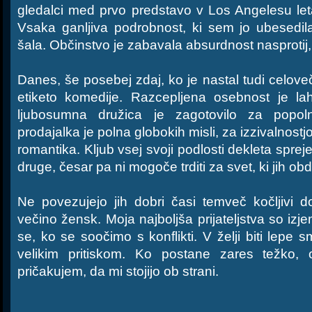
gledalci med prvo predstavo v Los Angelesu let
Vsaka ganljiva podrobnost, ki sem jo ubesedi
šala. Občinstvo je zabavala absurdnost nasprotij, ki
Danes, še posebej zdaj, ko je nastal tudi celov
etiketo komedije. Razcepljena osebnost je l
ljubosumna družica je zagotovilo za popol
prodajalka je polna globokih misli, za izzivalnostj
romantika. Kljub vsej svoji podlosti dekleta spr
druge, česar pa ni mogoče trditi za svet, ki jih obd
Ne povezujejo jih dobri časi temveč kočljivi d
večino žensk. Moja najboljša prijateljstva so izj
se, ko se soočimo s konflikti. V želji biti lep
velikim pritiskom. Ko postane zares težko, od
pričakujem, da mi stojijo ob strani.