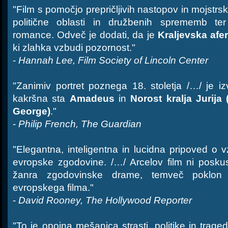
"Film s pomočjo prepričljivih nastopov in mojstrske
politične oblasti in družbenih sprememb te
romance. Odveč je dodati, da je
Kraljevska afe
ki zlahka vzbudi pozornost."
-
Hannah Lee, Film Society of Lincoln Center
"Zanimiv portret poznega 18. stoletja /…/ je iz
kakršna sta
Amadeus
in
Norost kralja Jurij
George)
."
-
Philip French, The Guardian
"Elegantna, inteligentna in lucidna pripoved o v
evropske zgodovine. /…/ Arcelov film ni posk
žanra zgodovinske drame, temveč poklon sij
evropskega filma."
-
David Rooney, The Hollywood Reporter
"To je opojna mešanica strasti, politike in traged