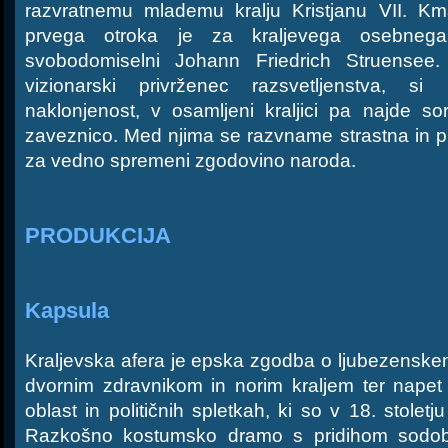
razvratnemu mlademu kralju Kristjanu VII. Km
prvega otroka je za kraljevega osebneg
svobodomiselni Johann Friedrich Struensee. 
vizionarski privrženec razsvetljenstva, si 
naklonjenost, v osamljeni kraljici pa najde so
zaveznico. Med njima se razvname strastna in p
za vedno spremeni zgodovino naroda.
PRODUKCIJA
Kapsula
Kraljevska afera je epska zgodba o ljubezenskem 
dvornim zdravnikom in norim kraljem ter napet po
oblast in političnih spletkah, ki so v 18. stoletj
Razkošno kostumsko dramo s pridihom sodobn