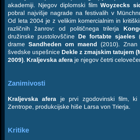
akademiji. Njegov diplomski film
Woyzecks si
pobral najvišje nagrade na festivalih v Münchn
Od leta 2004 je z velikim komercialnim in kritišk
različnih žanrov: od političnega trilerja
Kong
družinske pustolovščine
De fortabte sjaeles
(
drame
Sandheden om maend
(2010). Znan j
švedske uspešnice
Dekle z zmajskim tatujem (
2009)
.
Kraljevska afera
je njegov četrti celoveče
Zanimivosti
Kraljevska afera
je prvi zgodovinski film, ki
Zentrope, produkcijske hiše Larsa von Trierja.
Kritike