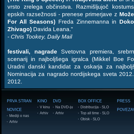
vrsto zrelega občinstva. Razmišljujoč kostums
epskih razsežnosti - prenese primerjave z
Može
For All Seasons)
Freda Zinnemanna in
Doko
Zhivago)
Davida Leana."
-
Chris Tookey, Daily Mail
festivali, nagrade
Svetovna premiera, srebrn
scenarij in najboljšega igralca (Mikkel Boe Fo
Uradni danski kandidat za oskarja za najboljši
Nominacija za nagrado nordijskega sveta 2012. 
2012.
PRVA STRAN
KINO
DVD
BOX OFFICE
PRESS
V kinu
Na DVD-ju
Distribucija - SLO
NOVICE
POVEZA
Arhiv
Arhiv
Top all time - SLO
Mediji o nas
Obisk - SLO
Arhiv