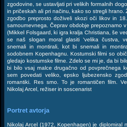
zgodovine, se ustavljati pri velikih formalnih dogo
in pričeskah ali pri načinu, kako so stregli hrano. 
zgodbo preprosto doživeli skozi oči likov in 18. 
samoumevnega. Čeprav obdobje prepoznamo v sc
(Mikkel Folsgaard, ki igra kralja Christiana, še ve
se naš slogan moral glasiti 'velika čustva, ve
snemali in montirali, kot bi snemali in montir
sodobnem Kopenhagnu. Kostumski filmi so običaj
gledajo kostumske filme. Zdelo se mi je, da bi bilo
bi bilo vsaj malce drugačno od povprečnega k
sem povedati veliko, epsko ljubezensko zgo
romantiki. Res smo. To je romantičen film. V
Nikolaj Arcel, režiser in soscenarist
Portret avtorja
Nikolaj Arcel (1972, Kopenhagen) je diplomiral n