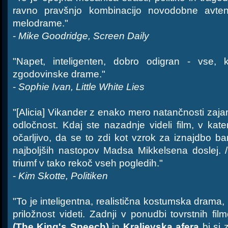
ravno pravšnjo kombinacijo novodobne avten
melodrame."
-
Mike Goodridge, Screen Daily
"Napet, inteligenten, dobro odigran - vse, 
zgodovinske drame."
-
Sophie Ivan, Little White Lies
"[Alicia] Vikander z enako mero natančnosti zajam
odločnost. Kdaj ste nazadnje videli film, v kat
očarljivo, da se to zdi kot vzrok za iznajdbo 
najboljših nastopov Madsa Mikkelsena doslej.
triumf v tako rekoč vseh pogledih."
-
Kim Skotte, Politiken
"To je inteligentna, realistična kostumska drama
priložnost videti. Zadnji v ponudbi tovrstnih fil
(The King's Speech)
in
Kraljevska afera
bi si 