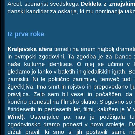
Arcel, scenarist švedskega
Dekleta z zmajskim
danski kandidat za oskarja, ki mu nominacija tako
Iz prve roke
Kraljevska afera
temelji na enem najbolj dramat
in evropski zgodovini. Ta zgodba je za Dance
naše kulturne identitete. O njej se učimo v 
gledamo jo lahko v baletih in gledaliških igrah. 
zamisliti. Ni le politično zanimiva, temveč tud
žgečkljiva. Ima smrt in rojstvo in prepovedano l
pravljica. Zelo sem bil vesel in počaščen, d
končno prenesel na filmsko platno. Slogovno so me
štiridesetih in petdesetih let, filmi, kakršen je
V 
Wind)
. Ustvarjalce pa nas je podžigala tu
zgodovinsko dramo ponesti v novo stoletje. D
držali pravil, ki smo si jih postavili sami: ni