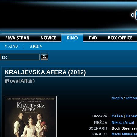
V KINU
|
ARHIV
KRALJEVSKA AFERA (
2012
)
(Royal Affair)
drama
/
romant
DRŽAVA:
Češka
|
Dansk
REŽIJA:
Nikolaj Arcel
SCENARIJ:
Bodil Steense
IGRALCI:
Mads Mikkels