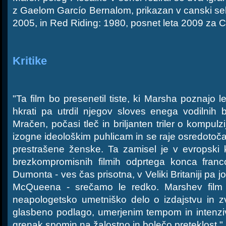
z Gaelom Garcío Bernalom, prikazan v canski sek
2005, in Red Riding: 1980, posnet leta 2009 za 
Kritike
"Ta film bo presenetil tiste, ki Marsha poznajo 
hkrati pa utrdil njegov sloves enega vodilnih b
Mračen, počasi tleč in briljanten triler o kompulzi
izogne ideološkim puhlicam in se raje osredotoča
prestrašene ženske. Ta zamisel je v evropski ki
brezkompromisnih filmih odprtega konca franc
Dumonta - ves čas prisotna, v Veliki Britaniji pa j
McQueena - srečamo le redko. Marshev film 
neapologetsko umetniško delo o izdajstvu in zve
glasbeno podlago, umerjenim tempom in intenziv
grenak spomin na žalostno in bolečo preteklost."