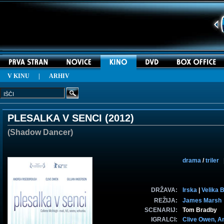
V KINU
|
ARHIV
PLESALKA V SENCI (
2012
)
(Shadow Dancer)
drama
/
triler
|
DRŽAVA:
Irska
|
Velika B
REŽIJA:
James Marsh
SCENARIJ:
Tom Bradby
IGRALCI:
Clive Owen,
A