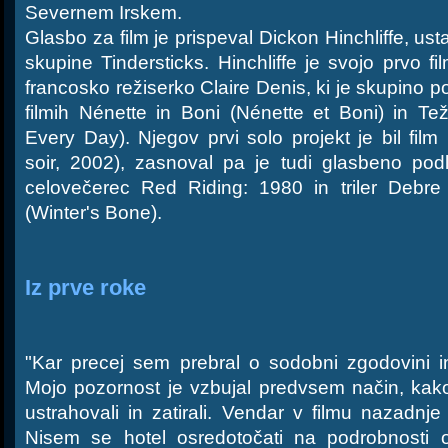
Severnem Irskem.
Glasbo za film je prispeval Dickon Hinchliffe, us
skupine Tindersticks. Hinchliffe je svojo prvo f
francosko režiserko Claire Denis, ki je skupino p
filmih Nénette in Boni (Nénette et Boni) in T
Every Day). Njegov prvi solo projekt je bil fil
soir, 2002), zasnoval pa je tudi glasbeno po
celovečerec Red Riding: 1980 in triler Debre
(Winter's Bone).
Iz prve roke
"Kar precej sem prebral o sodobni zgodovini in
Mojo pozornost je vzbujal predvsem način, kako
ustrahovali in zatirali. Vendar v filmu nazadnj
Nisem se hotel osredotočati na podrobnosti