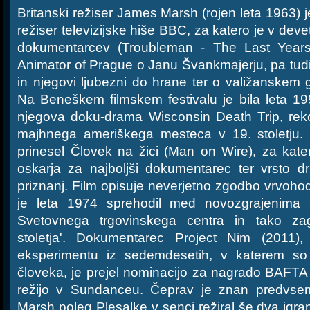
Britanski režiser James Marsh (rojen leta 1963) j
režiser televizijske hiše BBC, za katero je v deve
dokumentarcev (Troubleman - The Last Year
Animator of Prague o Janu Švankmajerju, pa tudi 
in njegovi ljubezni do hrane ter o valižanskem
Na Beneškem filmskem festivalu je bila leta 1
njegova doku-drama Wisconsin Death Trip, reko
majhnega ameriškega mesteca v 19. stoletju. 
prinesel Človek na žici (Man on Wire), za kate
oskarja za najboljši dokumentarec ter vrsto dr
priznanj. Film opisuje neverjetno zgodbo vrvohodc
je leta 1974 sprehodil med novozgrajenima
Svetovnega trgovinskega centra in tako zagr
stoletja'. Dokumentarec Project Nim (2011)
eksperimentu iz sedemdesetih, v katerem so
človeka, je prejel nominacijo za nagrado BAFTA
režijo v Sundanceu. Čeprav je znan predvsem
Marsh poleg Plesalke v senci režiral še dva igran