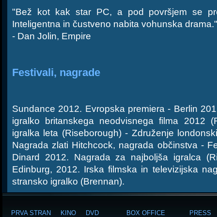
"Bež kot kak star PC, a pod površjem se pret
Inteligentna in čustveno nabita vohunska drama.
- Dan Jolin, Empire
Festivali, nagrade
Sundance 2012. Evropska premiera - Berlin 201
igralko britanskega neodvisnega filma 2012 (
igralka leta (Riseborough) - Združenje londonskih
Nagrada zlati Hitchcock, nagrada občinstva - Fes
Dinard 2012. Nagrada za najboljša igralca (R
Edinburg, 2012. Irska filmska in televizijska n
stransko igralko (Brennan).
PRVA STRAN
KINO
DVD
BOX OFFICE
PRESS