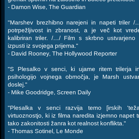
- Damon Wise, The Guardian
"Marshev brezhibno narejeni in napeti triler 
potrpežljivost in zbranost, a je več kot vre
kalibriran triler. /…/ Film s skrbno ustvarjen
izpusti iz svojega prijema."
- David Rooney, The Hollywood Reporter
"S Plesalko v senci, ki ujame ritem trilerja i
psihologijo vojnega območja, je Marsh ustvar
doslej."
- Mike Goodridge, Screen Daily
"Plesalka v senci razvija temo [irskih 'tež
virtuoznostjo, ki iz filma naredita izjemno napet t
tako zakonitosti žanra kot realnost konflikta."
- Thomas Sotinel, Le Monde