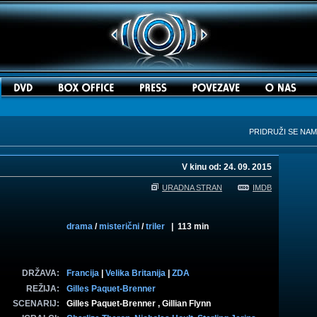
PRIDRUŽI SE NA
V kinu od: 24. 09. 2015
URADNA STRAN
IMDB
drama
/
misterični
/
triler
| 113 min
DRŽAVA:
Francija
|
Velika Britanija
|
ZDA
REŽIJA:
Gilles Paquet-Brenner
SCENARIJ:
Gilles Paquet-Brenner , Gillian Flynn