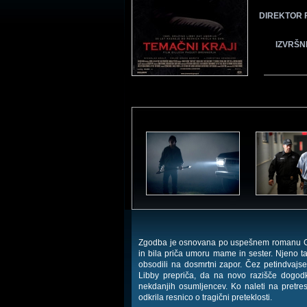
DIREKTOR 
IZVRŠN
Zgodba je osnovana po uspešnem romanu Gill
in bila priča umoru mame in sester. Njeno tak
obsodili na dosmrtni zapor. Čez petindvajse
Libby prepriča, da na novo razišče dogodk
nekdanjih osumljencev. Ko naleti na pretres
odkrila resnico o tragični preteklosti.