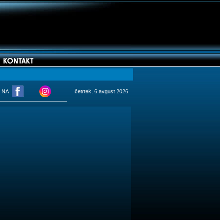
M NA
četrtek, 6 avgust 2026