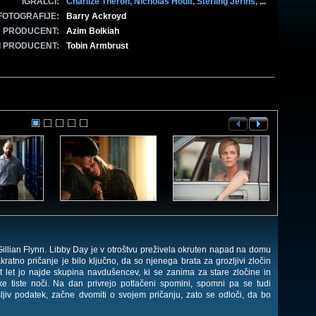
IGRALCI:
Charlize Theron,
Nicholas Hoult,
Sterling Jerins,
...
FOTOGRAFIJE:
Barry Ackroyd
PRODUCENT:
Azim Bolkiah
I PRODUCENT:
Tobin Armbrust
ian Flynn. Libby Day je v otroštvu preživela okruten napad na domu
ratno pričanje je bilo ključno, da so njenega brata za grozljivi zločin
t let jo najde skupina navdušencev, ki se zanima za stare zločine in
e tiste noči. Na dan privrejo potlačeni spomini, spomni pa se tudi
ljiv podatek, začne dvomiti o svojem pričanju, zato se odloči, da bo