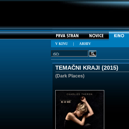
V KINU
|
ARHIV
TEMAČNI KRAJI (
2015
)
(Dark Places)