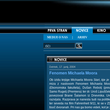
MEDIJI O NAS
|
ARHIV
četrtek, 17. junij, 2004
Fenomen Michaela Moora
Ob izidu knjige Michaela Moora
Stari, kje j
miza z naslovom Fenomen Michaela Moora
(Ekonomska fakulteta), Dušan Rebolj (preva
Samo Rugelj (Premiera) ter dr. Uroš Lipušček 
povezoval Brane Šalamon iz Dnevnika. Uro
razvijala. Razprava je nanesla tudi na politi
ter seveda na film Fahrenheit 9/11, ki se v Z
tisoč dvoranah. Pri nas ga bomo videli, kot je