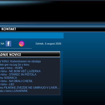
M NA
četrtek, 6 avgust 2026
V KINU: Kobenhaven ne obstaja
ek gre na jug že v kinu
haja v kino - HOPE
v kinu - NE BOM VEČ LUZERKA
v kinu - STAREC IN PIŠTOLA
inu SODNICA
v kinu - NA OBALI CHESIL
v kinu - LBJ
inu FILMSKE ZVEZDE NE UMIRAJO V LIVER...
lu v kinu LUNAPARK