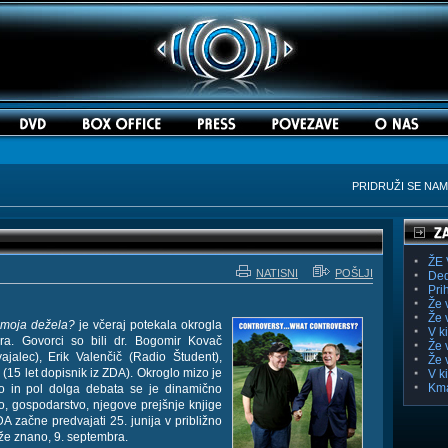
PRIDRUŽI SE NA
ŽE 
NATISNI
POŠLJI
Ded
Pri
Že 
Že 
e moja dežela?
je včeraj potekala okrogla
V k
. Govorci so bili dr. Bogomir Kovač
Že 
jalec), Erik Valenčič (Radio Študent),
Že 
(15 let dopisnik iz ZDA). Okroglo mizo je
V k
Kma
 in pol dolga debata se je dinamično
ko, gospodarstvo, njegove prejšnje knjige
DA začne predvajati 25. junija v približno
 že znano, 9. septembra.