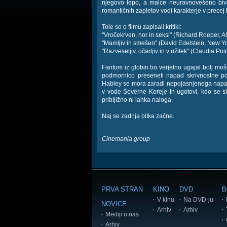
njegovo lepo, a malce neuravnovešeno biv
romantičnih zapletov vodi karakterje v precej 
Tole so o filmu zapisali kritiki:
"Vročekrven, nor in seksi" (Richard Roeper, A
"Mamljiv in smešen" (David Edelstein, New Y
"Razveseljiv, očarljiv in v užitek" (Claudia Pu
Fantom iz globin bo verjetno ugajal bolj mošk
podmornico preseneti napad skrivnostne po
Habley se mora zaradi nepojasnjenega napada
v vode Severne Koreje in ugotovi, kdo se s
pribljižno ni lahka naloga.
Naj se zadnja bitka začne.
Cinemania group
PRVA STRAN
KINO
DVD
B
V kinu
Na DVD-ju
NOVICE
Arhiv
Arhiv
Mediji o nas
Arhiv