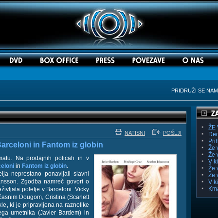
PRIDRUŽI SE NA
ŽE 
NATISNI
POŠLJI
Ded
Pri
arceloni in Fantom iz globin
Že 
Že 
tu. Na prodajnih policah in v
V k
eloni
in
Fantom iz globin
.
Že 
lja neprestano ponavljali slavni
Že 
ansson. Zgodba namreč govori o
V k
Kma
življata poletje v Barceloni. Vicky
očasnim Dougom, Cristina (Scarlett
, ki je pripravljena na raznolike
nega umetnika (Javier Bardem) in