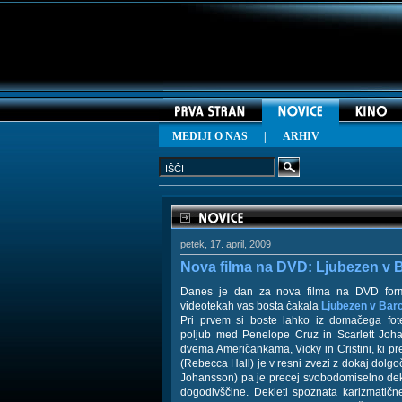
MEDIJI O NAS
|
ARHIV
petek, 17. april, 2009
Nova filma na DVD: Ljubezen v B
Danes je dan za nova filma na DVD forma
videotekah vas bosta čakala
Ljubezen v Barc
Pri prvem si boste lahko iz domačega fote
poljub med Penelope Cruz in Scarlett Joh
dvema Američankama, Vicky in Cristini, ki pre
(Rebecca Hall) je v resni zvezi z dokaj dolg
Johansson) pa je precej svobodomiselno dekle
dogodivščine. Dekleti spoznata karizmatič