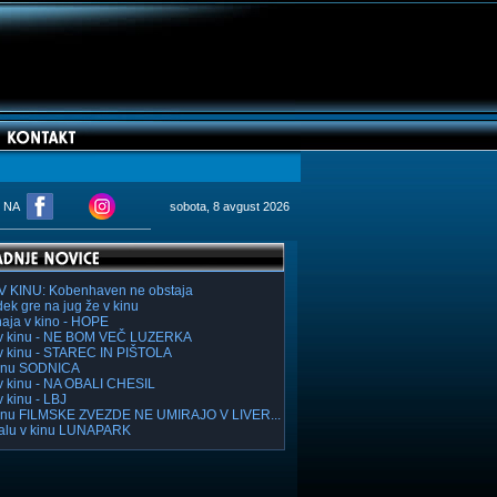
M NA
sobota, 8 avgust 2026
V KINU: Kobenhaven ne obstaja
ek gre na jug že v kinu
haja v kino - HOPE
v kinu - NE BOM VEČ LUZERKA
v kinu - STAREC IN PIŠTOLA
inu SODNICA
v kinu - NA OBALI CHESIL
v kinu - LBJ
inu FILMSKE ZVEZDE NE UMIRAJO V LIVER...
lu v kinu LUNAPARK