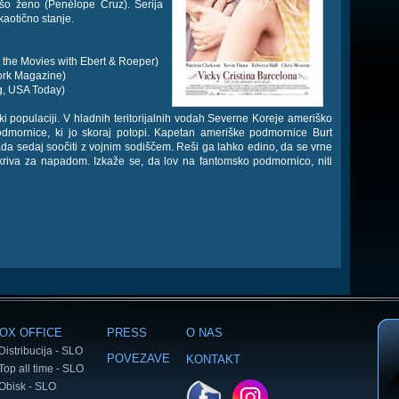
šo ženo (Penélope Cruz). Serija
kaotično stanje.
t the Movies with Ebert & Roeper)
ork Magazine)
ig, USA Today)
i populaciji. V hladnih teritorijalnih vodah Severne Koreje ameriško
dmornice, ki jo skoraj potopi. Kapetan ameriške podmornice Burt
 sedaj soočiti z vojnim sodiščem. Reši ga lahko edino, da se vrne
kriva za napadom. Izkaže se, da lov na fantomsko podmornico, niti
OX OFFICE
PRESS
O NAS
Distribucija - SLO
POVEZAVE
KONTAKT
Top all time - SLO
Obisk - SLO