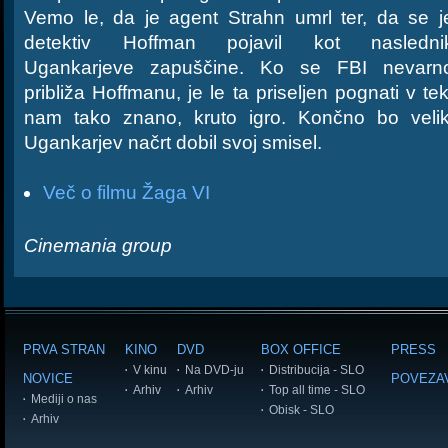
Vemo le, da je agent Strahn umrl ter, da se j
detektiv Hoffman pojavil kot nasledni
Ugankarjeve zapuščine. Ko se FBI nevarn
približa Hoffmanu, je le ta priseljen pognati v tek
nam tako znano, kruto igro. Končno bo velik
Ugankarjev načrt dobil svoj smisel.
Več o filmu Žaga VI
Cinemania group
PRVA STRAN
KINO
DVD
BOX OFFICE
PRESS
V kinu
Na DVD-ju
Distribucija - SLO
NOVICE
POVEZA
Arhiv
Arhiv
Top all time - SLO
Mediji o nas
Obisk - SLO
Arhiv