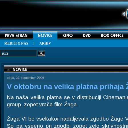
MEDIJI O NAS
|
ARHIV
torek, 29. september, 2009
V oktobru na velika platna prihaja 
Na naša velika platna se v distribuciji Cinemani
group, zopet vrača film Žaga.
Žaga VI bo vsekakor nadaljevala zgodbo Žage V
So pa vseeno pri zgodbi zopet zelo skrivnostni