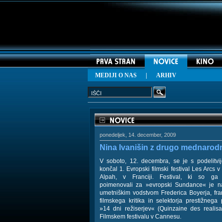
MEDIJI O NAS
|
ARHIV
ponedeljek, 14. december, 2009
Nina Ivanišin z drugo mednaro
V soboto, 12. decembra, se je s podelitvi
končal 1. Evropski filmski festival Les Arcs v
Alpah, v Franciji. Festival, ki so ga 
poimenovali za »evropski Sundance« je n
umetniškim vodstvom Frederica Boyerja, fr
filmskega kritika in selektorja prestižnega
»14 dni režiserjev« (Quinzaine des realisa
Filmskem festivalu v Cannesu.