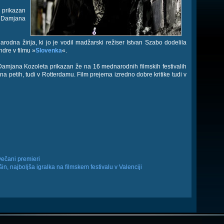
 prikazan
a Damjana
odna žirija, ki jo je vodil madžarski režiser Istvan Szabo dodelila
ndre v filmu »
Slovenka
«.
 Damjana Kozoleta prikazan že na 16 mednarodnih filmskih festivalih
na petih, tudi v Rotterdamu. Film prejema izredno dobre kritike tudi v
večani premieri
, najboljša igralka na filmskem festivalu v Valenciji