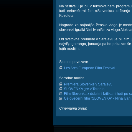
Na festivalu je bil v tekmovalnem programu
tudi celovečerni film »Slovenka« režiserj
Kozoleta.
Nagrado za najboljšo žensko vlogo je mednar
slovenski igralki Nini Ivanišin za vlogo Aleksa
Od svetovne premiere v Sarajevu je bil film
najvišjega ranga, januarja pa bo prikazan še 
tujih medijih.
Spletne povezave
Les Arcs European Film Festival
Sorodne novice
Premiera Slovenke v Sarajevu
SLOVENKA gre v Toronto
Film Slovenka z dobrimi kritikami tudi po s
Celovečerni film "SLOVENKA" - Nina Ivanišin
Cinemania group