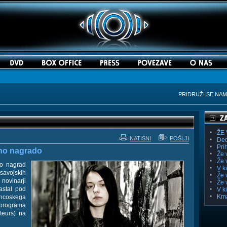
PRIDRUŽI SE NA
ŽE 
NATISNI
POŠLJI
Ded
Pri
dno nagrado
Že 
Že 
jo nagrad
V k
 savojskih
Že 
novinarji
Že 
astal pod
V k
Kma
ancoskega
 programa
teurs) na