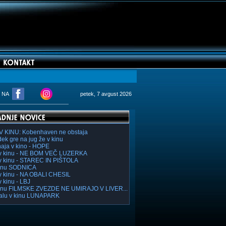
M NA
petek, 7 avgust 2026
V KINU: Kobenhaven ne obstaja
ek gre na jug že v kinu
haja v kino - HOPE
v kinu - NE BOM VEČ LUZERKA
v kinu - STAREC IN PIŠTOLA
inu SODNICA
v kinu - NA OBALI CHESIL
v kinu - LBJ
inu FILMSKE ZVEZDE NE UMIRAJO V LIVER...
lu v kinu LUNAPARK