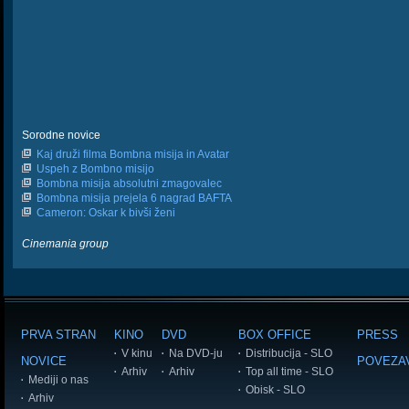
Sorodne novice
Kaj druži filma Bombna misija in Avatar
Uspeh z Bombno misijo
Bombna misija absolutni zmagovalec
Bombna misija prejela 6 nagrad BAFTA
Cameron: Oskar k bivši ženi
Cinemania group
PRVA STRAN
KINO
DVD
BOX OFFICE
PRESS
V kinu
Na DVD-ju
Distribucija - SLO
NOVICE
POVEZA
Arhiv
Arhiv
Top all time - SLO
Mediji o nas
Obisk - SLO
Arhiv