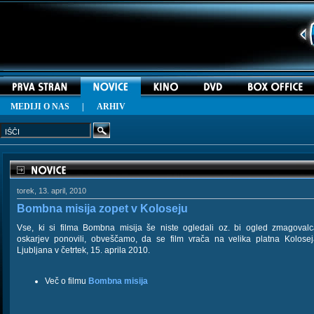
MEDIJI O NAS
|
ARHIV
torek, 13. april, 2010
Bombna misija zopet v Koloseju
Vse, ki si filma Bombna misija še niste ogledali oz. bi ogled zmagoval
oskarjev ponovili, obveščamo, da se film vrača na velika platna Kolose
Ljubljana v četrtek, 15. aprila 2010.
Več o filmu
Bombna misija