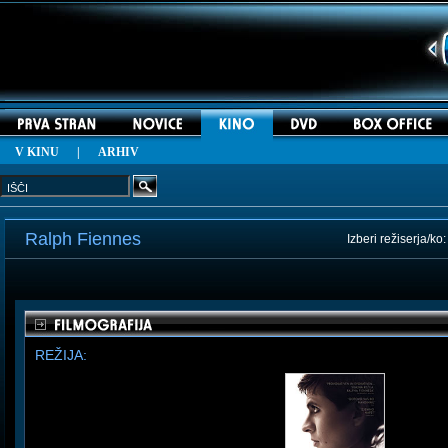
V KINU
|
ARHIV
Ralph Fiennes
Izberi režiserja/ko
REŽIJA: