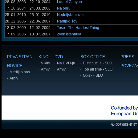
28. 08. 2003
22. 10. 2004
Laurel Canyon
7. 10. 2004
24. 03. 2006
Na odru
25. 01. 2010
25. 01. 2010
Nedeljski muzikal
28. 12. 2006
22. 06. 2007
Radijski šov
12. 02. 2009
12. 02. 2009
Toše - The Hardest Thing
7. 09. 2006
13. 07. 2007
Zvok Istanbula
PRVA STRAN
KINO
DVD
BOX OFFICE
PRESS
V kinu
Na DVD-ju
Distribucija - SLO
NOVICE
POVEZA
Arhiv
Arhiv
Top all time - SLO
Mediji o nas
Obisk - SLO
Arhiv