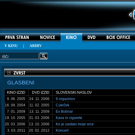
V KINU
|
ARHIV
GLASBENI
KINO IZZID
DVD IZZID
SLOVENSKI NASLOV
9. 06. 2005
24. 11. 2006
9 orgazmov
16. 09. 2004
11. 02. 2005
Cukrček
7. 01. 2009
13. 11. 2009
Ex Bobnar
19. 10. 2005
31. 03. 2006
Kava in cigarete
20. 03. 2006
13. 10. 2006
Ko je zastalo moje srce
3. 03. 2011
20. 02. 2012
Koncert