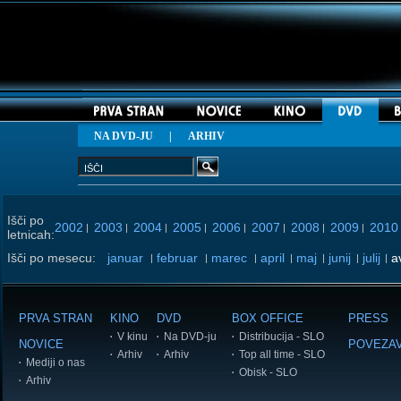
NA DVD-JU
|
ARHIV
Išči po
2002
2003
2004
2005
2006
2007
2008
2009
2010
|
|
|
|
|
|
|
|
letnicah:
Išči po mesecu:
januar
februar
marec
april
maj
junij
julij
a
|
|
|
|
|
|
|
PRVA STRAN
KINO
DVD
BOX OFFICE
PRESS
V kinu
Na DVD-ju
Distribucija - SLO
NOVICE
POVEZA
Arhiv
Arhiv
Top all time - SLO
Mediji o nas
Obisk - SLO
Arhiv