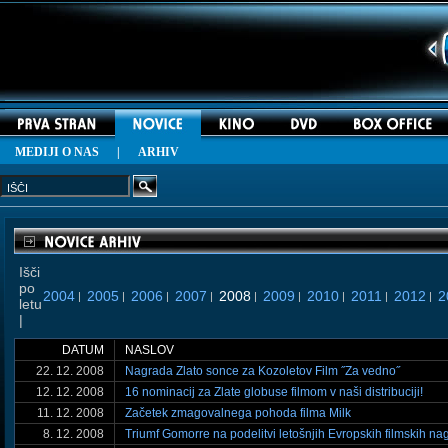
MEDIJI O NAS
|
ARHIV
Išči
po
2004
2005
2006
2007
2008
2009
2010
2011
2012
2
|
|
|
|
|
|
|
|
|
letu
|
DATUM
NASLOV
22. 12. 2008
Nagrada Zlato sonce za Kozoletov Film ˝Za vedno˝
12. 12. 2008
16 nominacij za Zlate globuse filmom v naši distribuciji!
11. 12. 2008
Začetek zmagovalnega pohoda filma Milk
8. 12. 2008
Triumf Gomorre na podelitvi letošnjih Evropskih filmskih na