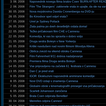
3. 06. 2008
Napovednik novega filma bratov Coen 'BURN AFTER REA
2. 06. 2008
Film 'The Strangers': zaklenete vrata in upajte, da ste na v
30. 05. 2008
Nova mojstrovina Davida Cronenberga na DVD-ju
28. 05. 2008
Bo Kinodvor spet odprl vrata?
27. 05. 2008
Umrl je Sydney Pollack
26. 05. 2008
Zlata palma po dveh desetletjih ostala doma!
22. 05. 2008
Težko pričakovani film CHE v Cannesu
22. 05. 2008
Komedija, ki vas bo spravila v dobro voljo
21. 05. 2008
Druga sestra Boleyn v New Yorkerju
20. 05. 2008
Kritiki navdušeni nad novim filmom Woodya Allena
19. 05. 2008
Obilica zvezd na vikend obisku Cannesa
16. 05. 2008
Film Fahrenheit 9/11 dobiva nadaljevanje
15. 05. 2008
Premiera filma Druga sestra Boleyn
14. 05. 2008
Vse pripravljeno na začetek 61. festivala v Cannesu
13. 05. 2008
Dan C je pred vrati
9. 05. 2008
IGOR: Ekskluzivni napovednik animirane komedije
8. 05. 2008
Novi DVD izdaji v znamenju Cannesa
7. 05. 2008
Globalni obisk v kinematografih presegel vsa pričakovanja
6. 05. 2008
Scarlett Johansson zaročena
5. 05. 2008
Brata Coen odpirata Benetke!
30. 04. 2008
Meirelles odpira Cannes!