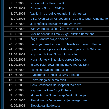
31. 07. 2008
Novi utrinki iz filma The Box
10. 07. 2008
Dva nova filma na DVD-ju!
8. 07. 2008
Vabljeni na drugi vukovarski filmski festival
4. 07. 2008
V Karlovyh Varyh kar sedem filmov v distribuciji Cinemanie
3. 07. 2008
Jutri začetek festivala v Karlovyh Varyh
2. 07. 2008
Wim Wenders na čelu žirije v Benetkah
30. 06. 2008
Vroč napovednik filma Vicky Christina Barcelona
30. 06. 2008
Žaga 5 dobiva svojo podobo
26. 06. 2008
Letošnje Benetke, Torino in Rim brez domačih filmov?
24. 06. 2008
Spremenjena pravila v kategoriji tujejezičnih Oskarjev
24. 06. 2008
Napovednik filma 'Burn after reading'
23. 06. 2008
Norah Jones v filmu Moje borovničeve noči
18. 06. 2008
Igralec Paul Newman ima najverjetneje raka
18. 06. 2008
Estrellita osvojila Portugalce
17. 06. 2008
Dve premierni izdaji na DVD formatu
13. 06. 2008
Dobro blago se samo hvali
12. 06. 2008
Gora Brokeback tudi v operni izvedbi?
10. 06. 2008
Napovednik filma 'Boy A' obeta
9. 06. 2008
I-tunes Movie Store osvaja Veliko Britanijo
6. 06. 2008
Almodovar začenja snemanje novega filma
6. 06. 2008
Slepota ganila do solz