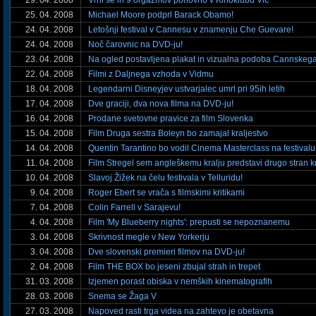
29. 04. 2008
Vrni se in 9 orgazmov ponovno v Kinoklubu Vič
25. 04. 2008
Michael Moore podprl Barack Obamo!
24. 04. 2008
Letošnji festival v Cannesu v znamenju Che Guevare!
24. 04. 2008
Noč čarovnic na DVD-ju!
23. 04. 2008
Na ogled postavljena plakat in vizualna podoba Cannskega 
22. 04. 2008
Filmi z Daljnega vzhoda v Vidmu
18. 04. 2008
Legendarni Disneyjev ustvarjalec umrl pri 95ih letih
17. 04. 2008
Dve graciji, dva nova filma na DVD-ju!
16. 04. 2008
Prodane svetovne pravice za film Slovenka
15. 04. 2008
Film Druga sestra Boleyn bo zamajal kraljestvo
14. 04. 2008
Quentin Tarantino bo vodil Cinema Masterclass na festival
11. 04. 2008
Film Stregel sem angleškemu kralju predstavi drugo stran k
10. 04. 2008
Slavoj Žižek na čelu festivala v Telluridu!
9. 04. 2008
Roger Ebert se vrača s filmskimi kritikami
7. 04. 2008
Colin Farrell v Sarajevu!
4. 04. 2008
Film 'My Blueberry nights': prepusti se nepoznanemu
3. 04. 2008
Skrivnost megle v New Yorkerju
3. 04. 2008
Dve slovenski premieri filmov na DVD-ju!
2. 04. 2008
Film THE BOX bo jeseni zbujal strah in trepet
31. 03. 2008
Izjemen porast obiska v nemških kinematografih
28. 03. 2008
Snema se Žaga V
27. 03. 2008
Napoved rasti trga videa na zahtevo je obetavna