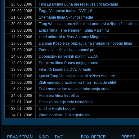
26. 03. 2008
Film La Misma Luna presegel vsa pričakovanja
25. 03. 2008
Žaga IV končno tudi na DVD-ju!
21. 03. 2008
Snemanje filma Skrivnost megle
20. 03. 2008
Tang Wei ostala praznih rok na podelitvi azijskih filmskih n
19. 03. 2008
Ekipa filma »The Reader« junija v Berlinu
18. 03. 2008
Umrl britanski režiser Anthony Minghella
18. 03. 2008
Damjan Kozole se pripravlja na snemanje novega filma
17. 03. 2008
Znameniti režiser iskal pomoč pri
14. 03. 2008
Doomsday na velikih platnih v ZDA
13. 03. 2008
Premiera filma Punca mojega brata
13. 03. 2008
Film .45 kmalu na DVD formatu
12. 03. 2008
Igralki Tang Vej stoji ob strani režiser Ang Lee
18. 02. 2008
Zlati medved brazilskemu filmu Tropa de elite!
6. 02. 2008
Prvi izmed velike trojice odpira svoja vrata
24. 01. 2008
Premiera filma Estrellita
23. 01. 2008
Dirka za oskarje zelo izenačena
23. 01. 2008
Umrl je Heath Ledger
14. 01. 2008
Znani dobitniki Zlatih globusov
PRVA STRAN
KINO
DVD
BOX OFFICE
PRESS