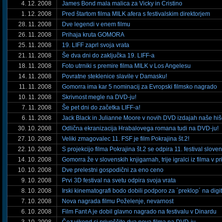
4. 12. 2008
James Bond mala malica za Vicky in Cristino
1. 12. 2008
Pred štartom filma MILK afera s festivalskim direktorjem
28. 11. 2008
Dve legendi v enem filmu
26. 11. 2008
Prihaja kruta GOMORA
25. 11. 2008
19. LIFF zaprl svoja vrata
21. 11. 2008
Še dva dni do zaključka 19. LIFF-a
18. 11. 2008
Foto utrniki s premire filma MILK v Los Angelesu
14. 11. 2008
Povratne steklenice slavile v Damasku!
11. 11. 2008
Gomorra ima kar 5 nominacij za Evropski filmsko nagrado
10. 11. 2008
Skrivnost megle na DVD-ju!
7. 11. 2008
Še pet dni do začetka LIFF-a!
6. 11. 2008
Jack Black in Julianne Moore v novih DVD izdajah naše hi
30. 10. 2008
Odlična ekranizacija Hrabalovega romana tudi na DVD-ju!
27. 10. 2008
Veliki zmagovalec 11. FSF je film Pokrajina št.2!
22. 10. 2008
S projekcijo filma Pokrajina št.2 se odpira 11. festival slove
14. 10. 2008
Gomorra že v slovenskih knjigarnah, trije igralci iz filma v p
10. 10. 2008
Dve prelestni gospodični za eno ceno
9. 10. 2008
Prvi 3D festival na svetu odpira svoja vrata
8. 10. 2008
Irski kinematografi bodo dobili podporo za ´preklop´ na dig
7. 10. 2008
Nova nagrada filmu Poželenje, nevarnost
6. 10. 2008
Film Fant A je dobil glavno nagrado na festivalu v Dinardu