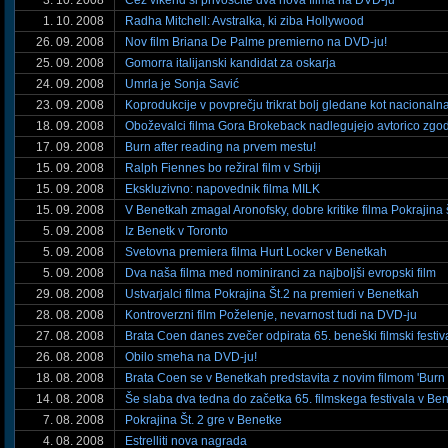
3. 10. 2008
Čez vikend si privoščite dva nova filma na DVD-ju
1. 10. 2008
Radha Mitchell: Avstralka, ki ziba Hollywood
26. 09. 2008
Nov film Briana De Palme premierno na DVD-ju!
25. 09. 2008
Gomorra italijanski kandidat za oskarja
24. 09. 2008
Umrla je Sonja Savić
23. 09. 2008
Koprodukcije v povprečju trikrat bolj gledane kot nacionaln
18. 09. 2008
Oboževalci filma Gora Brokeback nadlegujejo avtorico zgo
17. 09. 2008
Burn after reading na prvem mestu!
15. 09. 2008
Ralph Fiennes bo režiral film v Srbiji
15. 09. 2008
Ekskluzivno: napovednik filma MILK
15. 09. 2008
V Benetkah zmagal Aronofsky, dobre kritike filma Pokrajina 
5. 09. 2008
Iz Benetk v Toronto
5. 09. 2008
Svetovna premiera filma Hurt Locker v Benetkah
5. 09. 2008
Dva naša filma med nominiranci za najboljši evropski film
29. 08. 2008
Ustvarjalci filma Pokrajina Št.2 na premieri v Benetkah
28. 08. 2008
Kontroverzni film Poželenje, nevarnost tudi na DVD-ju
27. 08. 2008
Brata Coen danes zvečer odpirata 65. beneški filmski festiv
26. 08. 2008
Obilo smeha na DVD-ju!
18. 08. 2008
Brata Coen se v Benetkah predstavita z novim filmom 'Burn a
14. 08. 2008
Še slaba dva tedna do začetka 65. filmskega festivala v Be
7. 08. 2008
Pokrajina Št. 2 gre v Benetke
4. 08. 2008
Estrelliti nova nagrada