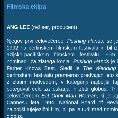
Filmska ekipa
ANG LEE
(režiser, producent)
Njegov prvi celovečerec,
Pushing Hands
, se j
1992 na berlinskem filmskem festivalu in bil i
azijsko-pacifiškem filmskem festivalu. Fil
nominacij za zlatega konja.
Pushing Hands
je b
Father Knows Best. Sledil je
The Wedding
berlinskem festivalu premierno predvajan leto 
z zlatim medvedom, v kategoriji najboljši tu
potegoval celo za oskarja in zlati globus. Tril
celovečercem
Eat Drink Man Woman
, ki je u
Cannesu leta 1994. National Board of Rev
najboljši tujejezični film, bil pa je tudi med nomin
globus.