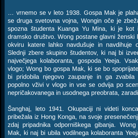
… vrnemo se v leto 1938. Gospa Mak je plah
se druga svetovna vojna, Wongin oče je zbeža
spozna študenta Kuanga Yu Mina, ki je kot izr
dramsko društvo. Wong postane glavni ženski lik
okviru katere lahko navdušuje in navdihuje 
Slednji zbere skupino študentov, ki naj bi izv
največjega kolaboranta, gospoda Yeeja. Vsa
vlogo; Wong bo gospa Mak, ki se bo spoprijatel
bi pridobila njegovo zaupanje in ga zvabil
popolno vživi v vlogo in vse se odvija po scen
nepričakovanega in usodnega preobrata, zarad
Šanghaj, leto 1941. Okupaciji ni videti konc
pribežala iz Hong Konga, na svoje presenečen
zdaj pripadnika odporniškega gibanja. Won
Mak, ki naj bi ubila vodilnega kolaboranta Yee