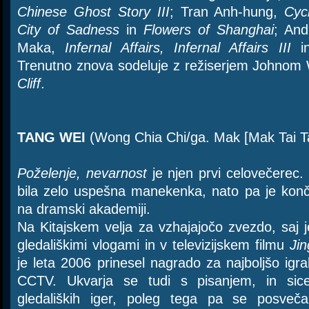
Chinese Ghost Story III
; Tran Anh-hung,
Cyc
City of Sadness
in
Flowers of Shanghai
; And
Maka,
Infernal Affairs, Infernal Affairs III
i
Trenutno znova sodeluje z režiserjem Johnom
Cliff
.
TANG WEI
(Wong Chia Chi/ga. Mak [Mak Tai Ta
Poželenje, nevarnost
je njen prvi celovečerec. Ž
bila zelo uspešna manekenka, nato pa je končal
na dramski akademiji.
Na Kitajskem velja za vzhajajočo zvezdo, saj j
gledališkimi vlogami in v televizijskem filmu
Ji
je leta 2006 prinesel nagrado za najboljšo igr
CCTV. Ukvarja se tudi s pisanjem, in sic
gledaliških iger, poleg tega pa se posveča t