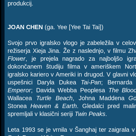
produkcij.
JOAN CHEN
(ga. Yee [Yee Tai Tai])
Svojo prvo igralsko vlogo je zabeležila v cel
režiserja Xieja Jina. Že z naslednjo, v filmu
Flower
, je prejela nagrado za najboljšo ig
dokončanem študiju filma v ameriškem North
igralsko kariero v Ameriki in drugod. V glavni vl
uspešnici Daryla Dukea
Tai-Pan
; Bernarda 
Emperor
; Davida Webba Peoplesa
The Bloo
Wallacea
Turtle Beach
, Johna Maddena
Go
Stonea
Heaven & Earth
. Gledalci pred mali
spremljali v klasični seriji
Twin Peaks
.
Leta 1993 se je vrnila v Šanghaj ter zaigrala 