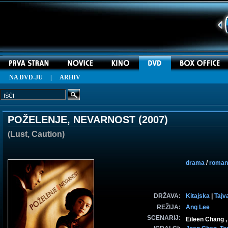
NA DVD-JU
|
ARHIV
POŽELENJE, NEVARNOST (
2007
)
(Lust, Caution)
drama
/
romant
DRŽAVA:
Kitajska
|
Tajv
REŽIJA:
Ang Lee
SCENARIJ:
Eileen Chang