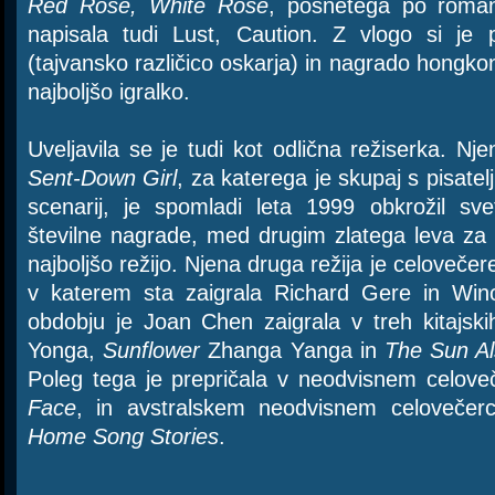
Red Rose, White Rose
, posnetega po roman
napisala tudi Lust, Caution. Z vlogo si je p
(tajvansko različico oskarja) in nagrado hongkonš
najboljšo igralko.
Uveljavila se je tudi kot odlična režiserka. N
Sent-Down Girl
, za katerega je skupaj s pisatel
scenarij, je spomladi leta 1999 obkrožil s
številne nagrade, med drugim zlatega leva za n
najboljšo režijo. Njena druga režija je celoveče
v katerem sta zaigrala Richard Gere in Wi
obdobju je Joan Chen zaigrala v treh kitajski
Yonga,
Sunflower
Zhanga Yanga in
The Sun Al
Poleg tega je prepričala v neodvisnem celove
Face
, in avstralskem neodvisnem celovečer
Home Song Stories
.