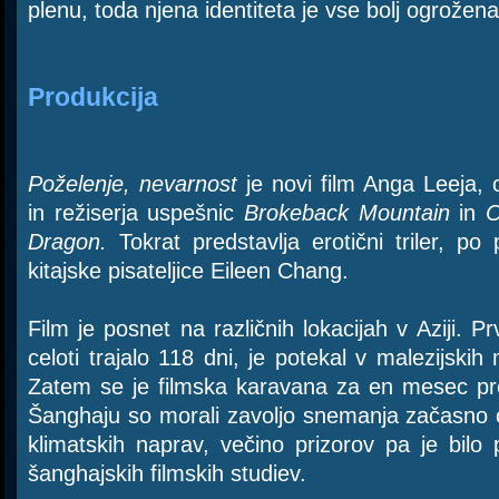
plenu, toda njena identiteta je vse bolj ogrožena
Produkcija
Poželenje, nevarnost
je novi film Anga Leeja,
in režiserja uspešnic
Brokeback Mountain
in
C
Dragon.
Tokrat predstavlja erotični triler, po
kitajske pisateljice Eileen Chang.
Film je posnet na različnih lokacijah v Aziji. Pr
celoti trajalo 118 dni, je potekal v malezijski
Zatem se je filmska karavana za en mesec pr
Šanghaju so morali zavoljo snemanja začasno o
klimatskih naprav, večino prizorov pa je bil
šanghajskih filmskih studiev.