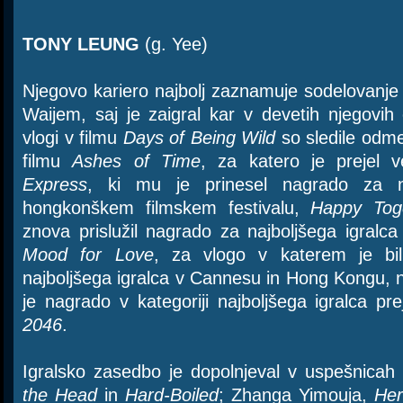
TONY LEUNG
(g. Yee)
Njegovo kariero najbolj zaznamuje sodelovanj
Waijem, saj je zaigral kar v devetih njegovih 
vlogi v filmu
Days of Being Wild
so sledile odme
filmu
Ashes of Time
, za katero je prejel
Express
, ki mu je prinesel nagrado za na
hongkonškem filmskem festivalu,
Happy Tog
znova prislužil nagrado za najboljšega igral
Mood for Love
, za vlogo v katerem je bi
najboljšega igralca v Cannesu in Hong Kongu, n
je nagrado v kategoriji najboljšega igralca pr
2046
.
Igralsko zasedbo je dopolnjeval v uspešnica
the Head
in
Hard-Boiled
; Zhanga Yimouja,
He