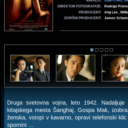
IGRALCI:
Joan Chen,
To
DIREKTOR FOTOGRAFIJE:
Rodrigo Prieto
PRODUCENT:
Ang Lee , Will
IZVRŠNI PRODUCENT:
James Schamu
Druga svetovna vojna, leto 1942. Nadaljuje
kitajskega mesta Šanghaj. Gospa Mak, izobraž
ženska, vstopi v kavarno, opravi telefonski kli
spomini …