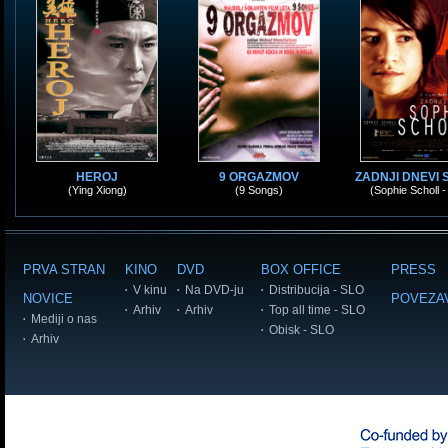
HEROJ
9 ORGAZMOV
ZADNJI DNEVI S
(Ying Xiong)
(9 Songs)
(Sophie Scholl - 
PRVA STRAN
KINO
DVD
BOX OFFICE
PRESS
V kinu
Na DVD-ju
Distribucija - SLO
NOVICE
POVEZA
Arhiv
Arhiv
Top all time - SLO
Mediji o nas
Obisk - SLO
Arhiv