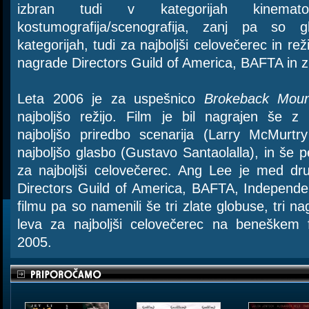
izbran tudi v kategorijah kinemato
kostumografija/scenografija, zanj pa so 
kategorijah, tudi za najboljši celovečerec in režij
nagrade Directors Guild of America, BAFTA in zl
Leta 2006 je za uspešnico
Brokeback Moun
najboljšo režijo. Film je bil nagrajen še 
najboljšo priredbo scenarija (Larry McMurt
najboljšo glasbo (Gustavo Santaolalla), in še p
za najboljši celovečerec. Ang Lee je med dr
Directors Guild of America, BAFTA, Independent
filmu pa so namenili še tri zlate globuse, tri 
leva za najboljši celovečerec na beneškem f
2005.