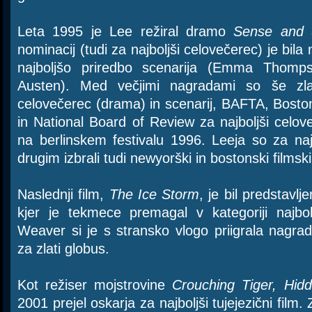
Leta 1995 je Lee režiral dramo
Sense and S
nominacij (tudi za najboljši celovečerec) je bila
najboljšo priredbo scenarija (Emma Thom
Austen). Med večjimi nagradami so še zlat
celovečerec (drama) in scenarij, BAFTA, Boston
in National Board of Review za najboljši celov
na berlinskem festivalu 1996. Leeja so za na
drugim izbrali tudi newyorški in bostonski filmski k
Naslednji film,
The Ice Storm
, je bil predstavl
kjer je tekmece premagal v kategoriji najbol
Weaver si je s stransko vlogo priigrala nagr
za zlati globus.
Kot režiser mojstrovine
Crouching Tiger, Hid
2001 prejel oskarja za najboljši tujejezični film. 