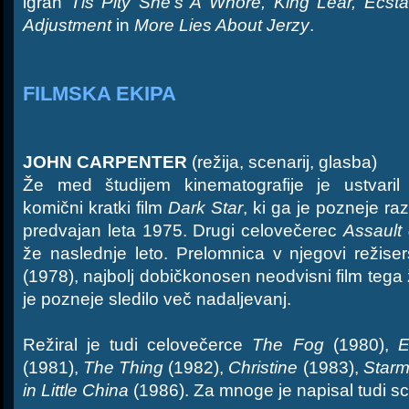
igrah
Tis Pity She's A Whore, King Lear, Ecsta
Adjustment
in
More Lies About Jerzy
.
FILMSKA EKIPA
JOHN CARPENTER
(režija, scenarij, glasba)
Že med študijem kinematografije je ustvaril 
komični kratki film
Dark Star
, ki ga je pozneje raz
predvajan leta 1975. Drugi celovečerec
Assault
že naslednje leto. Prelomnica v njegovi režiser
(1978), najbolj dobičkonosen neodvisni film tega
je pozneje sledilo več nadaljevanj.
Režiral je tudi celovečerce
The Fog
(1980),
E
(1981),
The Thing
(1982),
Christine
(1983),
Star
in Little China
(1986). Za mnoge je napisal tudi sc