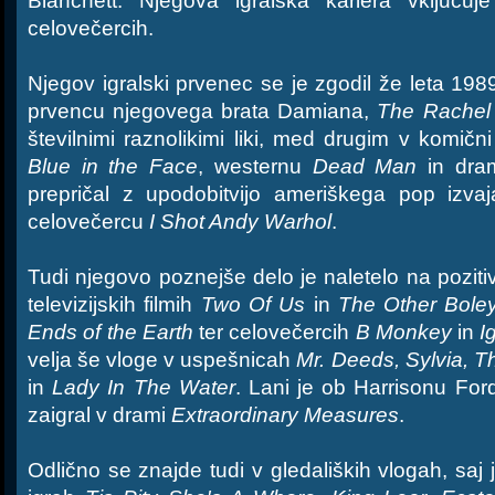
Blanchett. Njegova igralska kariera vključ
celovečercih.
Njegov igralski prvenec se je zgodil že leta 1989
prvencu njegovega brata Damiana,
The Rachel
številnimi raznolikimi liki, med drugim v komičn
Blue in the Face
, westernu
Dead Man
in dra
prepričal z upodobitvijo ameriškega pop izva
celovečercu
I Shot Andy Warhol
.
Tudi njegovo poznejše delo je naletelo na pozit
televizijskih filmih
Two Of Us
in
The Other Boley
Ends of the Earth
ter celovečercih
B Monkey
in
I
velja še vloge v uspešnicah
Mr. Deeds, Sylvia, T
in
Lady In The Water
. Lani je ob Harrisonu For
zaigral v drami
Extraordinary Measures
.
Odlično se znajde tudi v gledaliških vlogah, saj j