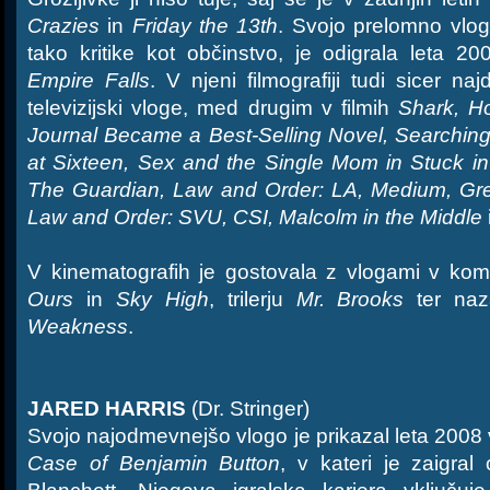
Crazies
in
Friday the 13th
. Svojo prelomno vlog
tako kritike kot občinstvo, je odigrala leta 20
Empire Falls
. V njeni filmografiji tudi sicer 
televizijski vloge, med drugim v filmih
Shark, H
Journal Became a Best-Selling Novel, Searching
at Sixteen, Sex and the Single Mom in Stuck i
The Guardian, Law and Order: LA, Medium, Gre
Law and Order: SVU, CSI, Malcolm in the Middle
V kinematografih je gostovala z vlogami v ko
Ours
in
Sky High
, trilerju
Mr. Brooks
ter naz
Weakness
.
JARED HARRIS
(Dr. Stringer)
Svojo najodmevnejšo vlogo je prikazal leta 2008
Case of Benjamin Button
, v kateri je zaigral