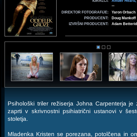
IGRALCI:
Amber Heard,
...
DIREKTOR FOTOGRAFIJE:
Yaron Orbach
PRODUCENT:
Doug Mankoff 
IZVRŠNI PRODUCENT:
Adam Betterid
Psihološki triler režiserja Johna Carpenterja j
zaprti v skrivnostni psihiatrični ustanovi v šest
stoletja.
Mladenka Kristen se porezana, potolčena in oma