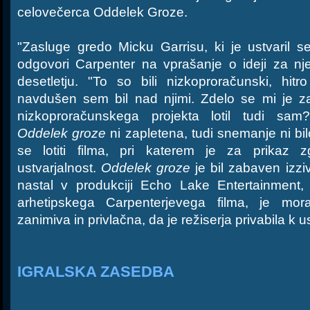
celovečerca Oddelek Groze.
"Zasluge gredo Micku Garrisu, ki je ustvaril s
odgovori Carpenter na vprašanje o ideji za nje
desetletju. "To so bili nizkoproračunski, hitro
navdušen sem bil nad njimi. Zdelo se mi je z
nizkoproračunskega projekta lotil tudi sa
Oddelek groze
ni zapletena, tudi snemanje ni bil
se lotiti filma, pri katerem je za prikaz 
ustvarjalnost.
Oddelek groze
je bil zabaven izziv
nastal v produkciji Echo Lake Entertainment,
arhetipskega Carpenterjevega filma, je mor
zanimiva in privlačna, da je režiserja privabila k u
IGRALSKA ZASEDBA