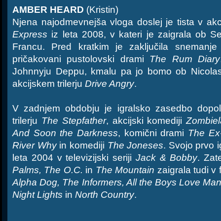
AMBER HEARD
(Kristin)
Njena najodmevnejša vloga doslej je tista v akc
Express
iz leta 2008, v kateri je zaigrala ob
Francu. Pred kratkim je zaključila snemanj
pričakovani pustolovski drami
The Rum Diary
Johnnyju Deppu, kmalu pa jo bomo ob Nicolas
akcijskem trilerju
Drive Angry
.
V zadnjem obdobju je igralsko zasedbo dopol
trilerju
The Stepfather
, akcijski komediji
Zombie
And Soon the Darkness
, komični drami
The Ex-
River Why
in komediji
The Joneses
. Svojo prvo i
leta 2004 v televizijski seriji
Jack & Bobby
. Zat
Palms, The O.C.
in
The Mountain
zaigrala tudi v 
Alpha Dog, The Informers, All the Boys Love Ma
Night Lights
in
North Country
.