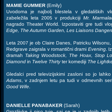
MAMIE GUMMER
(Emily)
Uvodoma je najbolj blestela v gledaliških v
zabeležila leta 2005 v produkciji
Mr. Marmala
nagrado Theater World. Izpostaviti gre tudi vl
Edge, The Autumn Garden, Les Liaisons Danger
Leta 2007 je ob Claire Danes, Patricku Wilsonu,
Redgrave zaigrala v romantični drami
Evening
. I
dramah
Taking Woodstock, The Hoax, Stop Lo
Diamond
in
Twelve Thirty
ter komediji
The Lightk
Gledalci pred televizijskimi zasloni so jo lahko 
Adams
, v zadnjem letu pa tudi v odmevnih ser
Good Wife
.
DANIELLE PANABAKER
(Sarah)
Grozljivke ji niso tuje, saj se je v zadnjih letih