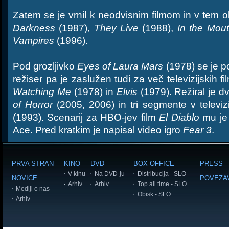
Zatem se je vrnil k neodvisnim filmom in v tem o
Darkness
(1987),
They Live
(1988),
In the Mou
Vampires
(1996).
Pod grozljivko
Eyes of Laura Mars
(1978) se je po
režiser pa je zaslužen tudi za več televizijskih f
Watching Me
(1978) in
Elvis
(1979). Režiral je d
of Horror
(2005, 2006) in tri segmente v televi
(1993). Scenarij za HBO-jev film
El Diablo
mu je 
Ace. Pred kratkim je napisal video igro
Fear 3
.
PRVA STRAN
KINO
DVD
BOX OFFICE
PRESS
V kinu
Na DVD-ju
Distribucija - SLO
NOVICE
POVEZA
Arhiv
Arhiv
Top all time - SLO
Mediji o nas
Obisk - SLO
Arhiv