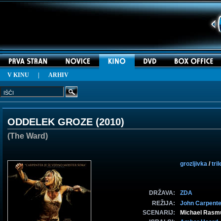
V KINU
|
ARHIV
ODDELEK GROZE (
2010
)
(The Ward)
grozljivka
/
tril
DRŽAVA:
ZDA
REŽIJA:
John Carpente
SCENARIJ:
Michael Rasm