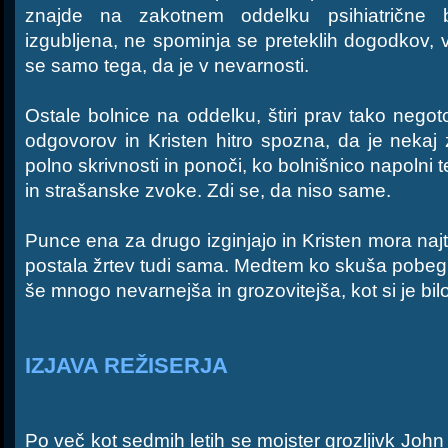
znajde na zakotnem oddelku psihiatrične 
izgubljena, ne spominja se preteklih dogodkov, 
se samo tega, da je v nevarnosti.
Ostale bolnice na oddelku, štiri prav tako neg
odgovorov in Kristen hitro spozna, da je nekaj
polno skrivnosti in ponoči, ko bolnišnico napolni 
in strašanske zvoke. Zdi se, da niso same.
Punce ena za drugo izginjajo in Kristen mora najt
postala žrtev tudi sama. Medtem ko skuša pobegniti
še mnogo nevarnejša in grozovitejša, kot si je bil
IZJAVA REŽISERJA
Po več kot sedmih letih se mojster grozljivk John