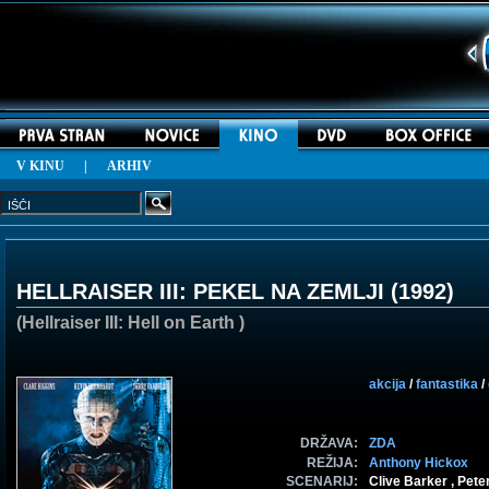
V KINU
|
ARHIV
HELLRAISER III: PEKEL NA ZEMLJI (
1992
)
(Hellraiser III: Hell on Earth )
akcija
/
fantastika
/
DRŽAVA:
ZDA
REŽIJA:
Anthony Hickox
SCENARIJ:
Clive Barker , Pete