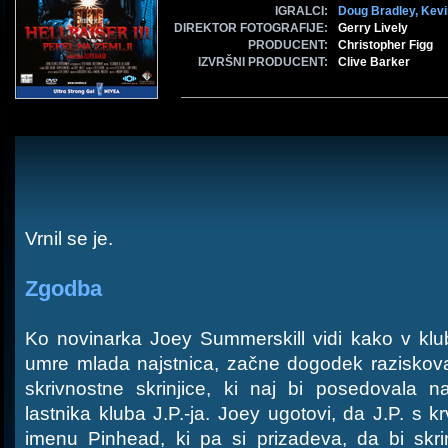
IGRALCI:
Doug Bradley,
Kevi
DIREKTOR FOTOGRAFIJE:
Gerry Lively
PRODUCENT:
Christopher Figg
IZVRŠNI PRODUCENT:
Clive Barker
Vrnil se je.
Zgodba
Ko novinarka Joey Summerskill vidi kako v klu
umre mlada najstnica, začne dogodek raziskovati
skrivnostne skrinjice, ki naj bi posedovala 
lastnika kluba J.P.-ja. Joey ugotovi, da J.P. s k
imenu Pinhead, ki pa si prizadeva, da bi skri