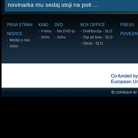
novinarka mu sedaj stoji na poti …
PRVA STRAN
KINO
DVD
BOX OFFICE
PRESS
V kinu
Na DVD-ju
Distribucija - SLO
NOVICE
POVEZA
Arhiv
Arhiv
Top all time - SLO
Mediji o nas
Obisk - SLO
Arhiv