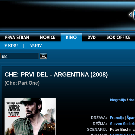
V KINU
|
ARHIV
CHE: PRVI DEL - ARGENTINA (
2008
)
(Che: Part One)
biografija
/
dr
DRŽAVA:
Francija
|
Špan
REŽIJA:
Steven Soder
SCENARIJ:
Peter Buchma