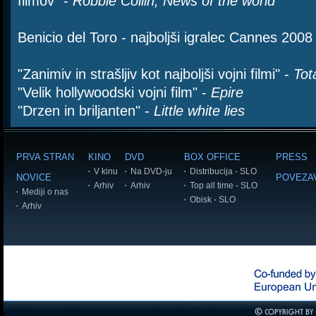
filmov" -
Robbie Collin, News of the world
Benicio del Toro - najboljši igralec Cannes 2008
"Zanimiv in strašljiv kot najboljši vojni filmi" -
Tota
"Velik hollywoodski vojni film" -
Epire
"Drzen in briljanten" -
Little white lies
PRVA STRAN
KINO
DVD
BOX OFFICE
PRESS
V kinu
Na DVD-ju
Distribucija - SLO
NOVICE
POVEZA
Arhiv
Arhiv
Top all time - SLO
Mediji o nas
Obisk - SLO
Arhiv