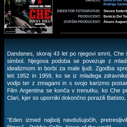
IGRALCI:
Benicio Del To
Rodrigo Santo
DIREKTOR FOTOGRAFIJE:
Steven Soder
PRODUCENT:
Benicio Del To
IZVRŠNI PRODUCENT:
Álvaro Augustí
Dandanes, skoraj 43 let po njegovi smrti, Che 
simbol. Njegova podoba se povezuje z mlado
idealizmom in borbi za male ljudi. Zgodba sp
leti 1952 in 1959, ko se iz mladega zdravni
vodjo ter z zmagami in s svojo karizmo postan
Film Argentina se konča v trenutku, ko Che 
Clari, kjer so uporniki dokončno porazili Batisto,
"Eden izmed najbolj navdušujočih, pretresljivih