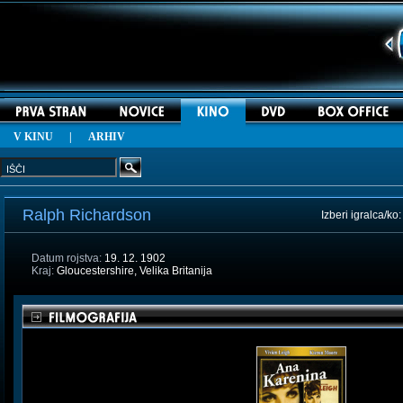
V KINU
|
ARHIV
Ralph Richardson
Izberi igralca/ko
Datum rojstva:
19. 12. 1902
Kraj:
Gloucestershire, Velika Britanija