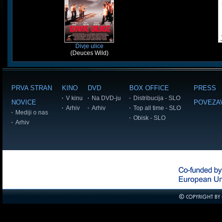
Divje ulice
(Deuces Wild)
PRVA STRAN
KINO
DVD
BOX OFFICE
PRESS
V kinu
Na DVD-ju
Distribucija - SLO
NOVICE
POVEZA
Arhiv
Arhiv
Top all time - SLO
Mediji o nas
Obisk - SLO
Arhiv