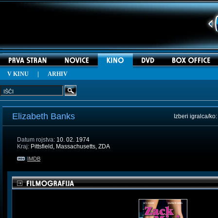
V KINU
|
ARHIV
Elizabeth Banks
Izberi igralca/ko
Datum rojstva:
10. 02. 1974
Kraj:
Pittsfield, Massachusetts, ZDA
IMDB