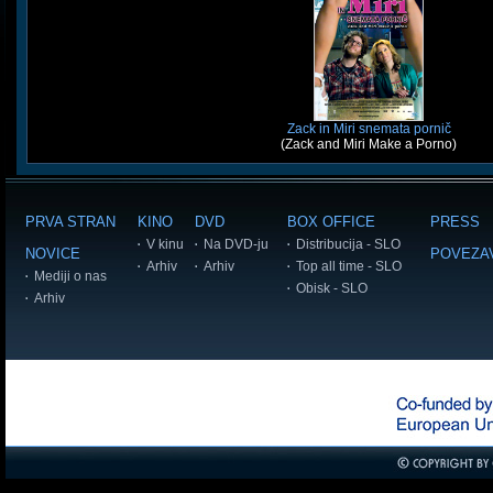
Zack in Miri snemata pornič
(Zack and Miri Make a Porno)
PRVA STRAN
KINO
DVD
BOX OFFICE
PRESS
V kinu
Na DVD-ju
Distribucija - SLO
NOVICE
POVEZA
Arhiv
Arhiv
Top all time - SLO
Mediji o nas
Obisk - SLO
Arhiv