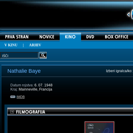
V KINU
|
ARHIV
Nathalie Baye
Izberi igralca/ko
Datum rojstva:
6. 07. 1948
Kraj:
Mainneville, Francija
IMDB