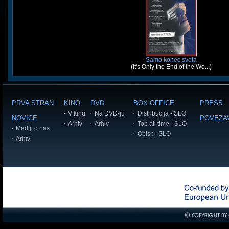
Samo konec sveta
(It's Only the End of the Wo...)
PRVA STRAN
KINO
DVD
BOX OFFICE
PRESS
V kinu
Na DVD-ju
Distribucija - SLO
NOVICE
POVEZA
Arhiv
Arhiv
Top all time - SLO
Mediji o nas
Obisk - SLO
Arhiv