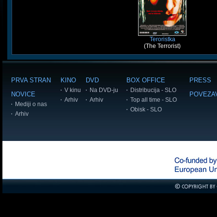
Teroristka
(The Terrorist)
PRVA STRAN
KINO
DVD
BOX OFFICE
PRESS
V kinu
Na DVD-ju
Distribucija - SLO
NOVICE
POVEZA
Arhiv
Arhiv
Top all time - SLO
Mediji o nas
Obisk - SLO
Arhiv