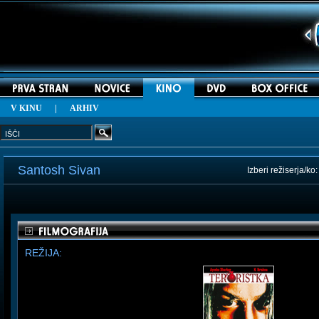
V KINU
|
ARHIV
Santosh Sivan
Izberi režiserja/ko
REŽIJA: