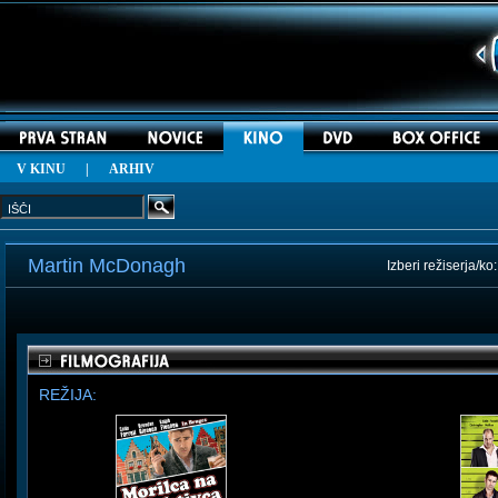
V KINU
|
ARHIV
Martin McDonagh
Izberi režiserja/ko
REŽIJA: