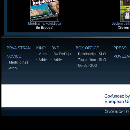
Morilca na kolektivca
Sedem psiho
(In Bruges)
(Seven
PRVA STRAN
KINO
DVD
BOX OFFICE
PRESS
V kinu
Na DVD-ju
Distribucija - SLO
NOVICE
POVEZA
Arhiv
Arhiv
Top all time - SLO
Mediji o nas
Obisk - SLO
Arhiv