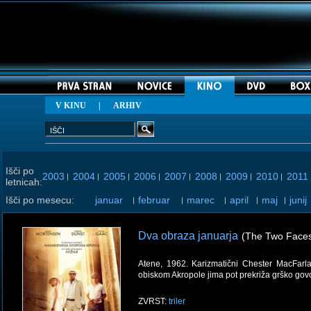
V KINU
|
ARHIV
Išči po
2003
2004
2005
2006
2007
2008
2009
2010
2011
|
|
|
|
|
|
|
|
letnicah:
Išči po mesecu:
januar
februar
marec
april
maj
junij
|
|
|
|
|
Dva obraza januarja
(The Two Faces
Atene, 1962. Karizmatični Chester MacFarla
obiskom Akropole jima pot prekriža grško govo
ZVRST:
triler