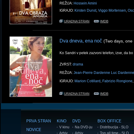
REŽIJA:
Hossein Amini
IGRAJO:
Kirsten Dunst
,
Viggo Mortensen
,
Osc
URADNA STRAN
IMDB
Dva dneva, ena noč
(Two days, one 
Ko Sandri v petek zazvoni telefon, izve, da bo
ZVRST:
drama
REŽIJA:
Jean-Pierre Dardenne
Luc Dardenn
IGRAJO:
Marion Cotillard
,
Fabrizio Rongione
URADNA STRAN
IMDB
PRVA STRAN
KINO
DVD
BOX OFFICE
V kinu
Na DVD-ju
Distribucija - SLO
NOVICE
Arhiv
Arhiv
Top all time - SLO