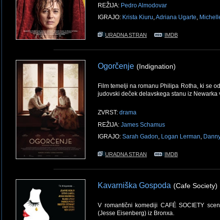
REŽIJA:
Pedro Almodovar
IGRAJO:
Krista Kiuru
,
Adriana Ugarte
,
Michell
URADNA STRAN
IMDB
Ogorčenje
(Indignation)
Film temelji na romanu Philipa Rotha, ki se 
judovski deček delavskega stanu iz Newarka 
ZVRST:
drama
REŽIJA:
James Schamus
IGRAJO:
Sarah Gadon
,
Logan Lerman
,
Danny
URADNA STRAN
IMDB
Kavarniška Gospoda
(Cafe Society)
V romantični komediji CAFÉ SOCIETY scena
(Jesse Eisenberg) iz Bronxa.