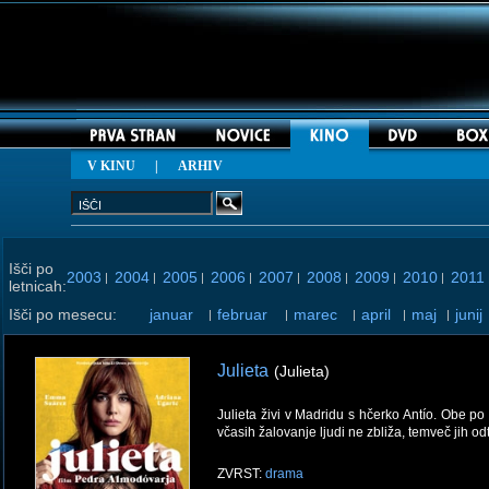
V KINU
|
ARHIV
Išči po
2003
2004
2005
2006
2007
2008
2009
2010
2011
|
|
|
|
|
|
|
|
letnicah:
Išči po mesecu:
januar
februar
marec
april
maj
junij
|
|
|
|
|
Julieta
(Julieta)
Julieta živi v Madridu s hčerko Antío. Obe p
včasih žalovanje ljudi ne zbliža, temveč jih odt
ZVRST:
drama