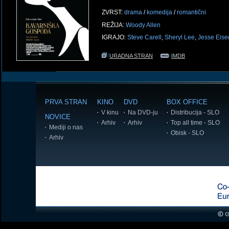
ZVRST:
drama
/
komedija
/
romantični
REŽIJA:
Woody Allen
IGRAJO:
Steve Carell
,
Sheryl Lee
,
Jesse Eise
URADNA STRAN
IMDB
PRVA STRAN
KINO
DVD
BOX OFFICE
V kinu
Na DVD-ju
Distribucija - SLO
NOVICE
Arhiv
Arhiv
Top all time - SLO
Mediji o nas
Obisk - SLO
Arhiv