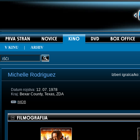
V KINU
|
ARHIV
Michelle Rodriguez
Izberi igralca/ko
Datum rojstva:
12. 07. 1978
Kraj:
Bexar County, Texas, ZDA
IMDB