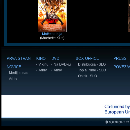
Mačeta ubija
(Machette Kills)
PRVA STRAN
KINO
DVD
BOX OFFICE
PRESS
V kinu
Na DVD-ju
Distribucija - SLO
NOVICE
POVEZA
Arhiv
Arhiv
Top all time - SLO
Mediji o nas
Obisk - SLO
Arhiv