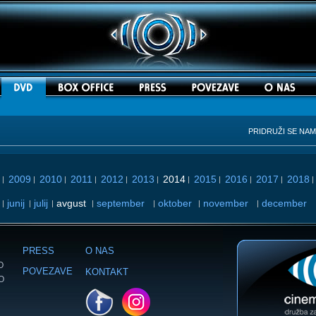
PRIDRUŽI SE NA
2009
2010
2011
2012
2013
2014
2015
2016
2017
2018
|
|
|
|
|
|
|
|
|
|
junij
julij
avgust
september
oktober
november
december
|
|
|
|
|
|
|
PRESS
O NAS
O
POVEZAVE
KONTAKT
LO