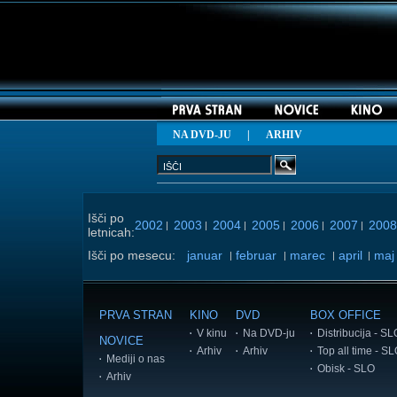
NA DVD-JU
|
ARHIV
Išči po
2002
2003
2004
2005
2006
2007
2008
|
|
|
|
|
|
letnicah:
Išči po mesecu:
januar
februar
marec
april
maj
|
|
|
|
PRVA STRAN
KINO
DVD
BOX OFFICE
V kinu
Na DVD-ju
Distribucija - SL
NOVICE
Arhiv
Arhiv
Top all time - S
Mediji o nas
Obisk - SLO
Arhiv