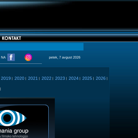
M NA
petek, 7 avgust 2026
2019
2020
2021
2022
2023
2024
2025
2026
|
|
|
|
|
|
|
|
|
|