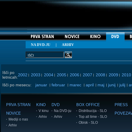
NA DVD-JU
|
ARHIV
Išči po
2002
2003
2004
2005
2006
2007
2008
2009
2010
|
|
|
|
|
|
|
|
letnicah:
Išči po mesecu:
januar
februar
marec
april
maj
junij
julij
a
|
|
|
|
|
|
|
PRVA STRAN
KINO
DVD
BOX OFFICE
PRESS
V kinu
Na DVD-ju
Distribucija - SLO
NOVICE
POVEZA
Arhiv
Arhiv
Top all time - SLO
Mediji o nas
Obisk - SLO
Arhiv