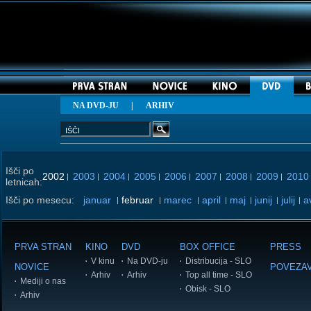
NA DVD-JU
|
ARHIV
Išči po
2002
2003
2004
2005
2006
2007
2008
2009
2010
|
|
|
|
|
|
|
|
letnicah:
Išči po mesecu:
januar
februar
marec
april
maj
junij
julij
a
|
|
|
|
|
|
|
PRVA STRAN
KINO
DVD
BOX OFFICE
PRESS
V kinu
Na DVD-ju
Distribucija - SLO
NOVICE
POVEZA
Arhiv
Arhiv
Top all time - SLO
Mediji o nas
Obisk - SLO
Arhiv