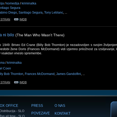
ija
/
komedija
/
kriminalka
ntiago Segura
abino Diego
,
Santiago Segura
,
Tony Leblanc
, ...
 STRAN
IMDB
 ni bilo
(The Man Who Wasn't There)
to 1949. Brivec Ed Crane (Billy Bob Thornton) je nezadovoljen s svojim življenje
vestobi žene Doris (Frances McDormand) vidi izjemno priložnost za izsiljevanje, 
v vsakdan vneslo spremembe.
ama
/
kriminalka
el Coen
illy Bob Thornton
,
Frances McDormand
,
James Gandolfini
, ...
 STRAN
IMDB
OX OFFICE
PRESS
O NAS
Distribucija - SLO
POVEZAVE
KONTAKT
Top all time - SLO