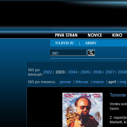
NA DVD-JU
|
ARHIV
Išči po
2002
2003
2004
2005
2006
2007
2008
|
|
|
|
|
|
letnicah:
Išči po mesecu:
januar
februar
marec
april
maj
|
|
|
|
Torrente
Vrnitev pol
časov.
Z največji
Marbelli, k