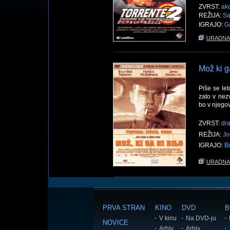
ZVRST:
akc
REŽIJA:
Sa
IGRAJO:
G
URADNA
Mož ki ga
Piše se le
zato v nez
bo v njego
ZVRST:
dr
REŽIJA:
Jo
IGRAJO:
B
URADNA
PRVA STRAN
KINO
DVD
B
V kinu
Na DVD-ju
NOVICE
Arhiv
Arhiv