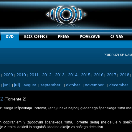
PRIDRUŽI SE NA
2009
2010
2011
2012
2013
2014
2015
2016
2017
2018
|
|
|
|
|
|
|
|
|
|
junij
julij
avgust
september
oktober
november
december
|
|
|
|
|
|
|
 2
(Torrente 2)
icijskega inšpektorja Torrenta, (anti)junaka najbolj gledanega španskega filma vs
m odpiranjem v zgodovini španskega filma, Torrente sedaj (ne)deluje v sonč
i je z lepimi dekleti in bogataši idealno okolje za našega detektiva.