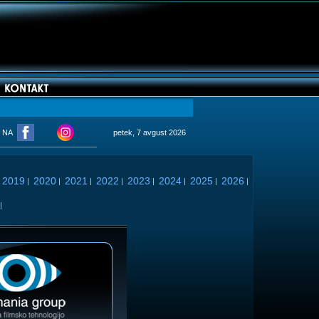
M NA
petek, 7 avgust 2026
2019
2020
2021
2022
2023
2024
2025
2026
|
|
|
|
|
|
|
|
|
|