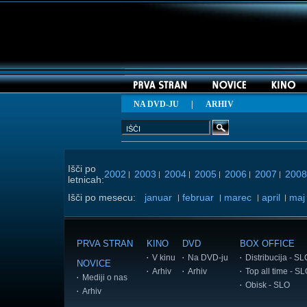
NA DVD-JU
|
ARHIV
Išči po
2002
2003
2004
2005
2006
2007
2008
|
|
|
|
|
|
letnicah:
Išči po mesecu:
januar
februar
marec
april
maj
|
|
|
|
PRVA STRAN
KINO
DVD
BOX OFFICE
V kinu
Na DVD-ju
Distribucija - SL
NOVICE
Arhiv
Arhiv
Top all time - S
Mediji o nas
Obisk - SLO
Arhiv